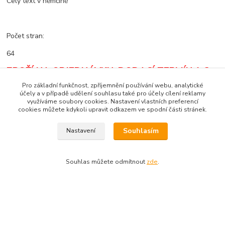
Celý text v němčině
Počet stran:
64
ZBOŽÍ NA OBJEDNÁVKU. DODACÍ TERMÍN 1-2
MĚSÍCE.
DODACÍ PODMÍNKY - POUZE
Pro základní funkčnost, zpříjemnění používání webu, analytické
DOBÍRKA
!
účely a v případě udělení souhlasu také pro účely cílení reklamy
využíváme soubory cookies. Nastavení vlastních preferencí
cookies můžete kdykoli upravit odkazem ve spodní části stránek.
Souhlasím
Nastavení
Zboží zařazeno v kategoriích
Zahraniční literatura
Souhlas můžete odmítnout
zde
.
Tankograd
Vytvořeno na
Eshop-rychle.cz