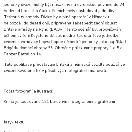
jednotky divize mohly být nasazeny na evropskou pevninu do 24
hodin od hrozícího útoku. Po nich měly následovat jednotky
Teritoriální armády. Divize byla plně operační v Německu
nejpozději do deseti dnů, připravena zabezpečit zadní oblast
Britské armády na Rýnu (BAOR). Tento scénář byl procvičován
během cvičení Keystone 87. Jak modré, tak oranžové jednotky
cvičení zahrnovaly bojeschopné německé jednotky, jako například
Brigádu domácí obrany 53, Obrněné průzkumné prapory 1 a 5 a
Panzer Battalion 14.
Tato publikace představuje britská a německá vozidla použitá ve
cvičení Keystone 87 v působivých fotografiích manévrů.
Počet fotografií a ilustrací:
Kniha je ilustrována 121 barevnými fotografiemi a grafikami
Jazyk textu: