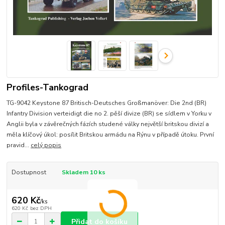
Profiles-Tankograd
TG-9042 Keystone 87 Britisch-Deutsches Großmanöver: Die 2nd (BR)
Infantry Division verteidigt die no 2. pěší divize (BR) se sídlem v Yorku v
Anglii byla v závěrečných fázích studené války největší britskou divizí a
měla klíčový úkol: posílit Britskou armádu na Rýnu v případě útoku. První
pravid...
celý popis
Dostupnost
Skladem 10 ks
620 Kč
/
ks
620 Kč
bez DPH
Přidat do košíku