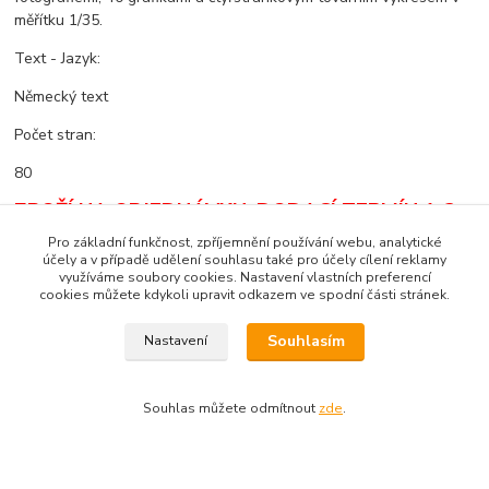
měřítku 1/35.
Text - Jazyk:
Německý text
Počet stran:
80
ZBOŽÍ NA OBJEDNÁVKU. DODACÍ TERMÍN 1-2
MĚSÍCE.
DODACÍ PODMÍNKY - POUZE
Pro základní funkčnost, zpříjemnění používání webu, analytické
DOBÍRKA
!
účely a v případě udělení souhlasu také pro účely cílení reklamy
využíváme soubory cookies. Nastavení vlastních preferencí
cookies můžete kdykoli upravit odkazem ve spodní části stránek.
Souhlasím
Nastavení
Zboží zařazeno v kategoriích
Zahraniční literatura
Souhlas můžete odmítnout
zde
.
Tankograd