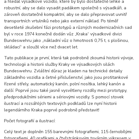
a hledal výsadkové vozidlo, které by bylo dostatečně lehké a
robustní, aby se dalo vysadit padákem společně s výsadkáři, a
zároveň dostatečně kompaktní, aby se dalo přepravovat uvnitř
transportních vrtulníků nebo jako externí náklad. Po téměř
desetileté zkušební fázi prototypů a různých modernizačních sad
byl v roce 1974 konečně dodán vůz „Kraka“ výsadkové divizi
Bundeswehru jako „nákladní vůz o hmotnosti 0,75 t, s plošinou,
skládací“ a sloužil více než dvacet let.
Tato publikace je první, která tak podrobně zkoumá historii vývoje,
technologii a historii služby Kraky ve výsadkových silách
Bundeswehru. Zvláštní důraz je kladen na technické detaily
základního vozidla a četné příslušenství, jako jsou protitankové
řízené střely, automatický kanón, polní nosítka, lehký kanón a
další. Poprvé jsou také jasně vysvětleny rozdíly mezi prototypy,
předprodukčními sériemi a sériovými vozidly. S pomocí stovek
ilustrací a rozsáhlých textových podkladů lze nyní historii
legendárního Kraka poprvé podrobně představit!
Počet fotografií a ilustrací:
Celý text je doplněn 155 barevnými fotografiemi, 115 černobílými
fotografiemi, 40 grafikami a čtyřstránkovým továrním výkresem v