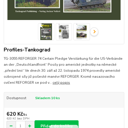
Profiles-Tankograd
TG-3055 REFORGER 74 Certain Pledge Verstärkung für die US-Verbände
an der „Deutschlandfront“ Posily pro americké jednotky na německé
„přední linii“ Ve dnech 30. září až 22. listopadu 1974 provedly americké
ozbrojené síly již pošesté manévr REFORGER. Kromě nasazovacího
cvičení REFORGER se pod v...
celý popis
Dostupnost
Skladem 10 ks
620 Kč
/
ks
620 Kč
bez DPH
Přidat do košíku