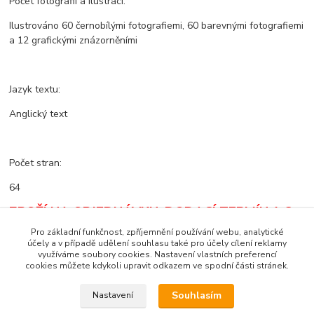
Počet fotografií a ilustrací:
Ilustrováno 60 černobílými fotografiemi, 60 barevnými fotografiemi
a 12 grafickými znázorněními
Jazyk textu:
Anglický text
Počet stran:
64
ZBOŽÍ NA OBJEDNÁVKU. DODACÍ TERMÍN 1-2
MĚSÍCE.
DODACÍ PODMÍNKY - POUZE
Pro základní funkčnost, zpříjemnění používání webu, analytické
DOBÍRKA
!
účely a v případě udělení souhlasu také pro účely cílení reklamy
využíváme soubory cookies. Nastavení vlastních preferencí
cookies můžete kdykoli upravit odkazem ve spodní části stránek.
Souhlasím
Nastavení
Zboží zařazeno v kategoriích