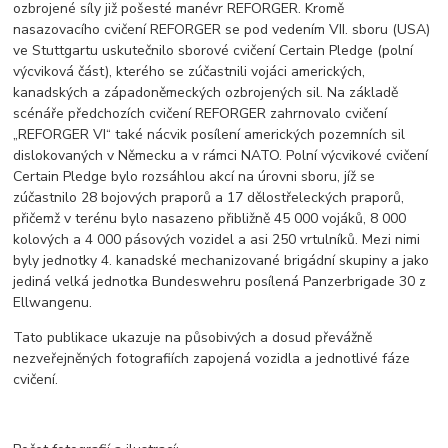
ozbrojené síly již pošesté manévr REFORGER. Kromě
nasazovacího cvičení REFORGER se pod vedením VII. sboru (USA)
ve Stuttgartu uskutečnilo sborové cvičení Certain Pledge (polní
výcviková část), kterého se zúčastnili vojáci amerických,
kanadských a západoněmeckých ozbrojených sil. Na základě
scénáře předchozích cvičení REFORGER zahrnovalo cvičení
„REFORGER VI“ také nácvik posílení amerických pozemních sil
dislokovaných v Německu a v rámci NATO. Polní výcvikové cvičení
Certain Pledge bylo rozsáhlou akcí na úrovni sboru, jíž se
zúčastnilo 28 bojových praporů a 17 dělostřeleckých praporů,
přičemž v terénu bylo nasazeno přibližně 45 000 vojáků, 8 000
kolových a 4 000 pásových vozidel a asi 250 vrtulníků. Mezi nimi
byly jednotky 4. kanadské mechanizované brigádní skupiny a jako
jediná velká jednotka Bundeswehru posílená Panzerbrigade 30 z
Ellwangenu.
Tato publikace ukazuje na působivých a dosud převážně
nezveřejněných fotografiích zapojená vozidla a jednotlivé fáze
cvičení.