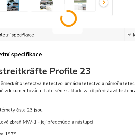
etní specifikace
tní specifikace
streitkräfte Profile 23
německého letectva (letectvo, armádní letectvo a námořní letect
 zdokumentována. Tato série si klade za cíl představit historii
tématy čísla 23 jsou:
lová zbraň MW-1 - její předchůdci a nástupci
Eye 1979