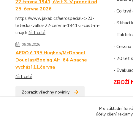
22.června 1941, část 3. V prodeji od
25. června 2026
- Co trv
https://www.jakab.cz/aerospecial-c-23-
- Stíhací 
letecka-valka-22-cervna-1941-3-cast-m-
snajdr
číst celé
- Taktic
06.06.2026
- Cessna 
AERO č.135 Hughes/McDonnel
- 20 let 
Douglas/Boeing AH-64 Apache
vychází 11.června
- Evakuac
číst celé
ZBOŽÍ 
Zobrazit všechny novinky
Pro základní funk
účely cílení reklam
Zboží 