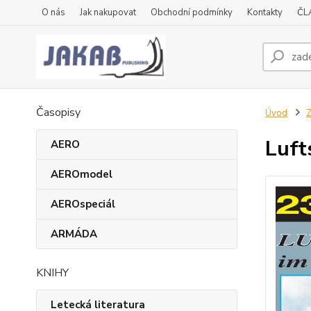
O nás
Jak nakupovat
Obchodní podmínky
Kontakty
ČL
Časopisy
Úvod
Z
Luft
AERO
AEROmodel
AEROspeciál
ARMÁDA
KNIHY
Letecká literatura