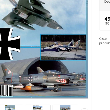
Dos
45
455
Číslo
produkt