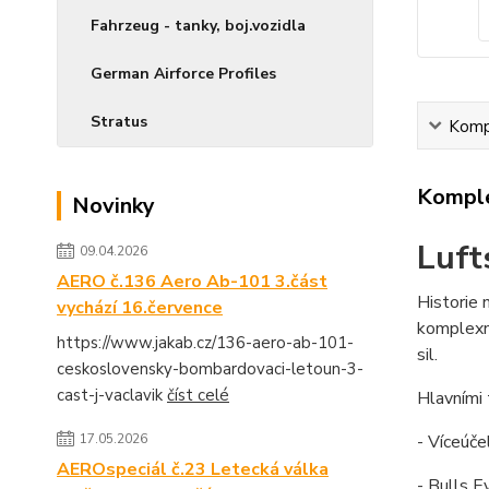
Fahrzeug - tanky, boj.vozidla
German Airforce Profiles
Stratus
Kompl
Komple
Novinky
Luft
09.04.2026
AERO č.136 Aero Ab-101 3.část
Historie 
vychází 16.července
komplexně
https://www.jakab.cz/136-aero-ab-101-
sil.
ceskoslovensky-bombardovaci-letoun-3-
cast-j-vaclavik
číst celé
Hlavními 
- Víceúče
17.05.2026
AEROspeciál č.23 Letecká válka
- Bulls 