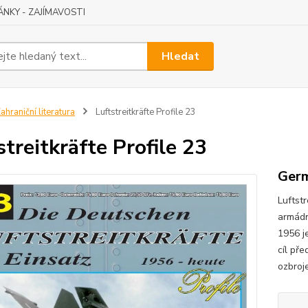
ÁNKY - ZAJÍMAVOSTI
Hledat
ahraniční literatura
Luftstreitkräfte Profile 23
streitkräfte Profile 23
Germ
Luftstr
armádn
1956 j
cíl pře
ozbroje