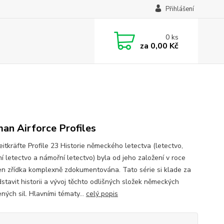
Přihlášení
0
ks
za
0,00 Kč
an Airforce Profiles
eitkräfte Profile 23 Historie německého letectva (letectvo,
í letectvo a námořní letectvo) byla od jeho založení v roce
en zřídka komplexně zdokumentována. Tato série si klade za
dstavit historii a vývoj těchto odlišných složek německých
ných sil. Hlavními tématy...
celý popis