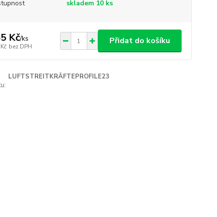
tupnost
skladem 10 ks
5 Kč
/
ks
Přidat do košíku
 Kč
bez DPH
LUFTSTREITKRÄFTEPROFILE23
u: