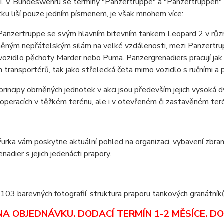
i. V Bundeswehru se termíny "Panzertruppe" a "Panzertruppen" p
ku liší pouze jedním písmenem, je však mnohem více:
Panzertruppe se svým hlavním bitevním tankem Leopard 2 v různ
něným nepřátelským silám na velké vzdálenosti, mezi Panzertrupp
ozidlo pěchoty Marder nebo Puma. Panzergrenadiers pracují jak 
 transportérů, tak jako střelecká četa mimo vozidlo s ručními a 
principy obrněných jednotek v akci jsou především jejich vysoká d
operacích v těžkém terénu, ale i v otevřeném či zastavěném ter
urka vám poskytne aktuální pohled na organizaci, vybavení zbran
nadier s jejich jedenácti prapory.
 103 barevných fotografií, struktura praporu tankových granátní
NA OBJEDNÁVKU. DODACÍ TERMÍN 1-2 MĚSÍCE.
DO