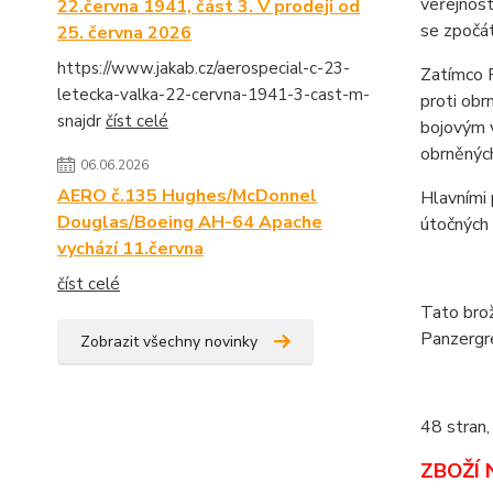
veřejnost
22.června 1941, část 3. V prodeji od
se zpočát
25. června 2026
https://www.jakab.cz/aerospecial-c-23-
Zatímco 
letecka-valka-22-cervna-1941-3-cast-m-
proti obr
snajdr
číst celé
bojovým v
obrněných
06.06.2026
AERO č.135 Hughes/McDonnel
Hlavními 
Douglas/Boeing AH-64 Apache
útočných 
vychází 11.června
číst celé
Tato brož
Panzergre
Zobrazit všechny novinky
48 stran,
ZBOŽÍ 