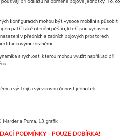
oužívají při odkazu na obrněné bojové jednotky. To, co
ých konfiguracích mohou být vysoce mobilní a působit
en patří také obrnění pěšáci, kteří jsou vybaveni
nasazeni v předních a zadních bojových prostorech
protitankovými zbraněmi.
ynamika a rychlost, kterou mohou využít například při
énu.
ěmi a výstrojí a výcvikovou činnost jednotek
ků Marder a Puma, 13 grafik
DACÍ PODMÍNKY - POUZE DOBÍRKA
!