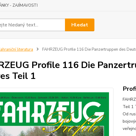
ÁNKY - ZAJÍMAVOSTI
Hledat
ahraniční literatura
FAHRZEUG Profile 116 Die Panzertruppen des Deuts
ZEUG Profile 116 Die Panzert
es Teil 1
Prof
FAHRZE
Teil 1
Od rus
bojový
veřejn