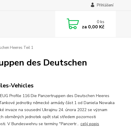
Přihlášení
0
ks
za
0,00 Kč
chen Heeres Teil 1
ruppen des Deutschen
iles-Vehicles
UG Profile 116 Die Panzertruppen des Deutschen Heeres
 Tankové jednotky německé armády část 1 od Daniela Nowaka
ké invaze na sousední Ukrajinu 24. února 2022 se význam
ch obrněných jednotek opět stal středem pozornosti
osti. V Bundeswehru se termíny "Panzertr...
celý popis