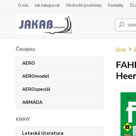
O nás
Jak nakupovat
Obchodní podmínky
Kontakty
ČL
Časopisy
Úvod
Z
FAHR
AERO
Heer
AEROmodel
AEROspeciál
ARMÁDA
KNIHY
Letecká literatura