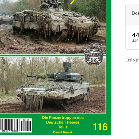
Dos
44
449
Číslo p