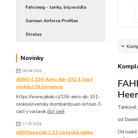
Fahrzeug - tanky, boj.vozidla
German Airforce Profiles
Stratus
Kompl
Novinky
Komple
09.04.2026
AERO č.136 Aero Ab-101 3.část
FAHR
vychází 16.července
Heer
https://www.jakab.cz/136-aero-ab-101-
ceskoslovensky-bombardovaci-letoun-3-
Tankové 
cast-j-vaclavik
číst celé
od Danie
17.05.2026
Od ruské
AEROspeciál č.23 Letecká válka