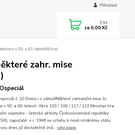
Přihlášení
0
ks
za
0,00 Kč
tectva v 50. a 60. letech(M.Irra)
ěkteré zahr. mise
)
Ospeciál
eciál č. 20 Doma i v zámoříNěkteré zahraniční mise čs.
a v 50. a 60. letech: Akce 103 / 106 / 117 / 122 Miroslav Irra
iční vojensko - letecké aktivity Československé republiky
ČSR), započaté v r. 1948 ve vztahu k nově vzniklému státu
 jsou dnes již dostatečně zná...
celý popis