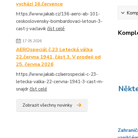
vychází 16.července
Kompl
https://www.jakab.cz/136-aero-ab-101-
ceskoslovensky-bombardovaci-letoun-3-
cast-j-vaclavik
číst celé
Komple
17.05.2026
AEROspeciál č.23 Letecká válka
22.června 1941, část 3. V prodeji od
25. června 2026
https://www.jakab.cz/aerospecial-c-23-
letecka-valka-22-cervna-1941-3-cast-m-
Někte
snajdr
číst celé
Zobrazit všechny novinky
Zahranič
vzniklé