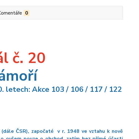
Komentáře
0
l č. 20
zámoří
0. letech: Akce 103 / 106 / 117 / 122
y (dále ČSR), započaté v r. 1948 ve vztahu k nově
šlo ovšem pouze o obchod, zatím bez přímé účasti