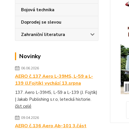
Bojová technika
Doprodej se slevou
Zahraniční literatura
Novinky
06.06.2026
AERO č.137 Aero L-39MS, L-59 a L-
139 (J.Fojtík) vychází 13.srpna
137. Aero L-39MS, L-59 a L-139 (J. Fojtík)
| Jakab Publishing s.r.o, letecká historie.
číst celé
09.04.2026
AERO č.136 Aero Ab-101 3.část