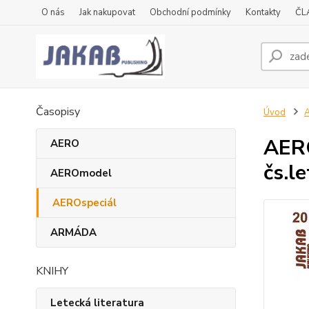
O nás
Jak nakupovat
Obchodní podmínky
Kontakty
ČL
Časopisy
Úvod
A
AERO
AERO
čs.le
AEROmodel
AEROspeciál
ARMÁDA
KNIHY
Letecká literatura