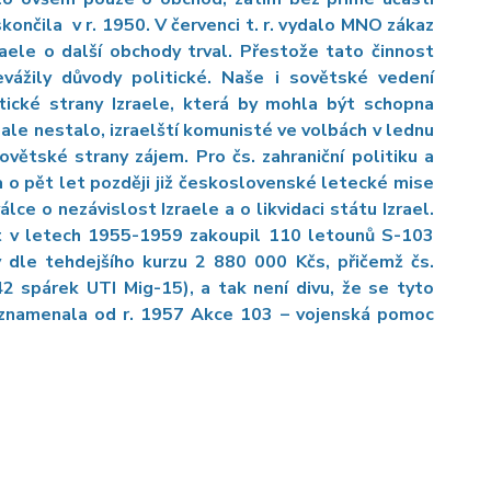
ončila v r. 1950. V červenci t. r. vydalo MNO zákaz
raele o další obchody trval. Přestože tato činnost
vážily důvody politické. Naše i sovětské vedení
tické strany Izraele, která by mohla být schopna
e ale nestalo, izraelští komunisté ve volbách v lednu
ovětské strany zájem. Pro čs. zahraniční politiku a
a o pět let později již československé letecké mise
e o nezávislost Izraele a o likvidaci státu Izrael.
t v letech 1955-1959 zakoupil 110 letounů S-103
 dle tehdejšího kurzu 2 880 000 Kčs, přičemž čs.
42 spárek UTI Mig-15), a tak není divu, že se tyto
h zaznamenala od r. 1957 Akce 103 – vojenská pomoc