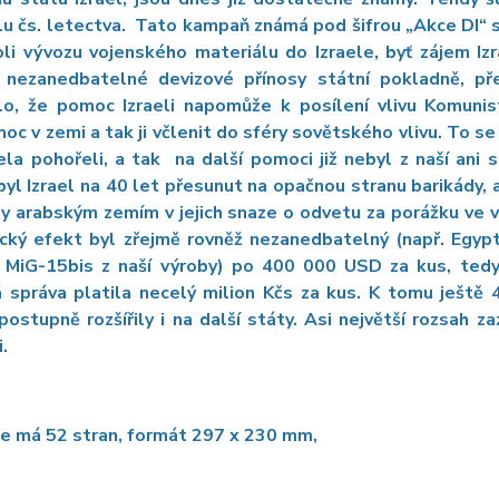
u čs. letectva. Tato kampaň známá pod šifrou „Akce DI“ sk
li vývozu vojenského materiálu do Izraele, byť zájem Iz
a nezanedbatelné devizové přínosy státní pokladně, pře
lo, že pomoc Izraeli napomůže k posílení vlivu Komunis
moc v zemi a tak ji včlenit do sféry sovětského vlivu. To s
la pohořeli, a tak na další pomoci již nebyl z naší ani s
yl Izrael na 40 let přesunut na opačnou stranu barikády, 
 arabským zemím v jejich snaze o odvetu za porážku ve válc
cký efekt byl zřejmě rovněž nezanedbatelný (např. Egyp
ní MiG-15bis z naší výroby) po 400 000 USD za kus, tedy
 správa platila necelý milion Kčs za kus. K tomu ještě 
 postupně rozšířily i na další státy. Asi největší rozsa
.
e má 52 stran,
formát 297 x 230
mm,