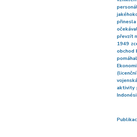
personál
jakéhoko
přinesl
očekáva
převzít 
1949 zce
obchod b
pomáhaly
Ekonomi
(licenč
vojenská
aktivity
Indonésii
Publikac