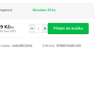
tupnost
Skladem 30 ks
9 Kč
/
ks
Přidat do košíku
 Kč
bez DPH
roduktu:
JAKAB520AS
EAN kód:
9788076481183