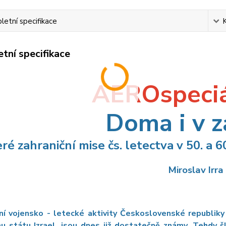
etní specifikace
tní specifikace
AEROspeciá
Doma i v 
ré zahraniční mise čs. letectva v 50. a 6
Miroslav Irra
ní vojensko - letecké aktivity Československé republik
mu státu Izrael, jsou dnes již dostatečně známy. Tehdy 