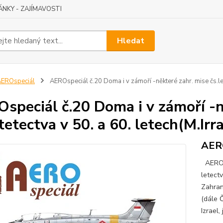
ÁNKY - ZAJÍMAVOSTI
Hledat
EROspeciál
AEROspeciál č.20 Doma i v zámoří -některé zahr. mise čs.lete
speciál č.20 Doma i v zámoří -n
tetectva v 50. a 60. letech(M.Irra
AER
AEROsp
letectv
Zahran
(dále 
Izrael,