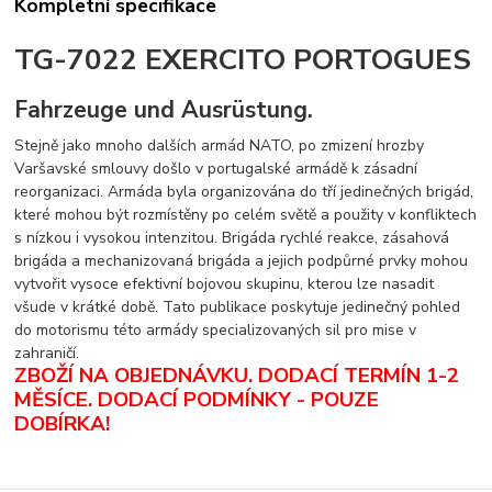
Kompletní specifikace
TG-7022 EXERCITO PORTOGUES
Fahrzeuge und Ausrüstung.
Stejně jako mnoho dalších armád NATO, po zmizení hrozby
Varšavské smlouvy došlo v portugalské armádě k zásadní
reorganizaci. Armáda byla organizována do tří jedinečných brigád,
které mohou být rozmístěny po celém světě a použity v konfliktech
s nízkou i vysokou intenzitou. Brigáda rychlé reakce, zásahová
brigáda a mechanizovaná brigáda a jejich podpůrné prvky mohou
vytvořit vysoce efektivní bojovou skupinu, kterou lze nasadit
všude v krátké době. Tato publikace poskytuje jedinečný pohled
do motorismu této armády specializovaných sil pro mise v
zahraničí.
ZBOŽÍ NA OBJEDNÁVKU. DODACÍ TERMÍN 1-2
MĚSÍCE.
DODACÍ PODMÍNKY - POUZE
DOBÍRKA
!