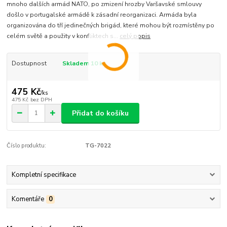
mnoho dalších armád NATO, po zmizení hrozby Varšavské smlouvy
došlo v portugalské armádě k zásadní reorganizaci. Armáda byla
organizována do tří jedinečných brigád, které mohou být rozmístěny po
celém světě a použity v konfliktech s...
celý popis
Dostupnost
Skladem 10 ks
475 Kč
/
ks
475 Kč
bez DPH
Přidat do košíku
Číslo produktu:
TG-7022
Kompletní specifikace
Komentáře
0