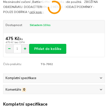
Mezinárodní cvičení „Battle Griffin“ a vozidla zde použitá. ZBOŽÍ NA
OBJEDNÁVKU. DODACÍ TERMÍN 1-2 MĚSÍCE. DODACÍ PODMÍNKY -
POUZE DOBÍRKA !
celý popis
Dostupnost
Skladem 10 ks
475 Kč
/
ks
475 Kč
bez DPH
Přidat do košíku
Číslo produktu:
TG-7002
Kompletní specifikace
Komentáře
0
Kompletní specifikace