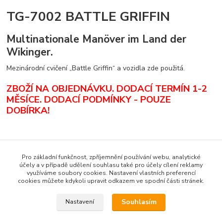
TG-7002 BATTLE GRIFFIN
Multinationale Manöver im Land der
Wikinger.
Mezinárodní cvičení „Battle Griffin“ a vozidla zde použitá.
ZBOŽÍ NA OBJEDNÁVKU. DODACÍ TERMÍN 1-2
MĚSÍCE.
DODACÍ PODMÍNKY - POUZE
DOBÍRKA
!
Zboží zařazeno v kategoriích
Pro základní funkčnost, zpříjemnění používání webu, analytické
účely a v případě udělení souhlasu také pro účely cílení reklamy
Zahraniční literatura
využíváme soubory cookies. Nastavení vlastních preferencí
cookies můžete kdykoli upravit odkazem ve spodní části stránek.
Tankograd
Souhlasím
Nastavení