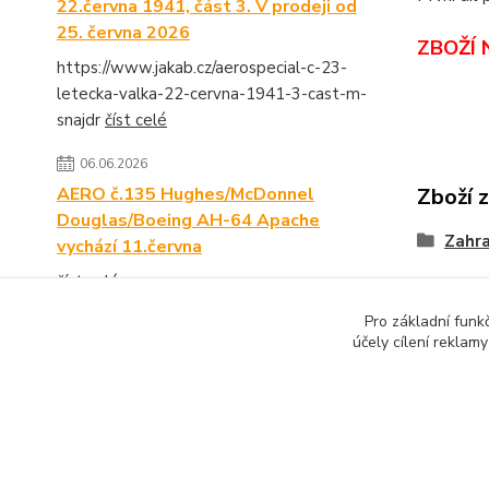
22.června 1941, část 3. V prodeji od
25. června 2026
ZBOŽÍ 
https://www.jakab.cz/aerospecial-c-23-
letecka-valka-22-cervna-1941-3-cast-m-
snajdr
číst celé
06.06.2026
AERO č.135 Hughes/McDonnel
Zboží 
Douglas/Boeing AH-64 Apache
Zahra
vychází 11.června
číst celé
Pro základní funk
Zobrazit všechny novinky
účely cílení reklam