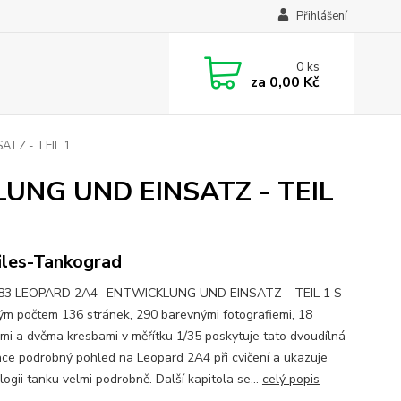
Přihlášení
0
ks
za
0,00 Kč
TZ - TEIL 1
UNG UND EINSATZ - TEIL
iles-Tankograd
83 LEOPARD 2A4 -ENTWICKLUNG UND EINSATZ - TEIL 1 S
ým počtem 136 stránek, 290 barevnými fotografiemi, 18
ami a dvěma kresbami v měřítku 1/35 poskytuje tato dvoudílná
ace podrobný pohled na Leopard 2A4 při cvičení a ukazuje
ogii tanku velmi podrobně. Další kapitola se...
celý popis