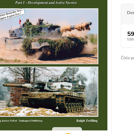
Dos
59
599
Číslo p