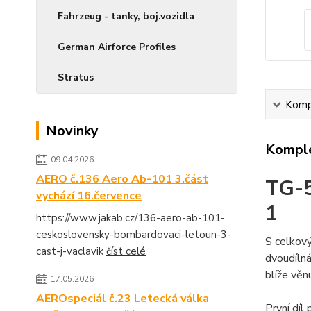
Fahrzeug - tanky, boj.vozidla
German Airforce Profiles
Stratus
Kompl
Novinky
Komple
09.04.2026
AERO č.136 Aero Ab-101 3.část
TG-
vychází 16.července
1
https://www.jakab.cz/136-aero-ab-101-
ceskoslovensky-bombardovaci-letoun-3-
S celkov
cast-j-vaclavik
číst celé
dvoudílná
blíže věn
17.05.2026
AEROspeciál č.23 Letecká válka
První díl