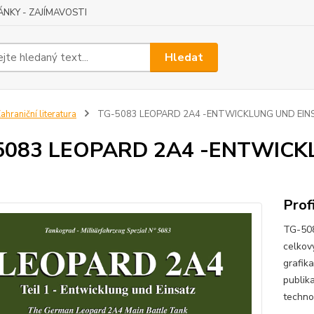
ÁNKY - ZAJÍMAVOSTI
Hledat
ahraniční literatura
TG-5083 LEOPARD 2A4 -ENTWICKLUNG UND EINSA
5083 LEOPARD 2A4 -ENTWICKL
Prof
TG-50
celkov
grafik
publik
technol