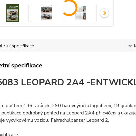
etní specifikace
tní specifikace
5083 LEOPARD 2A4 -ENTWICKL
ým počtem 136 stránek, 290 barevnými fotografiemi, 18 grafika
 publikace podrobný pohled na Leopard 2A4 při cvičení a ukazuje
uje výcvikovému vozidlu Fahrschulpanzer Leopard 2.
 publikace