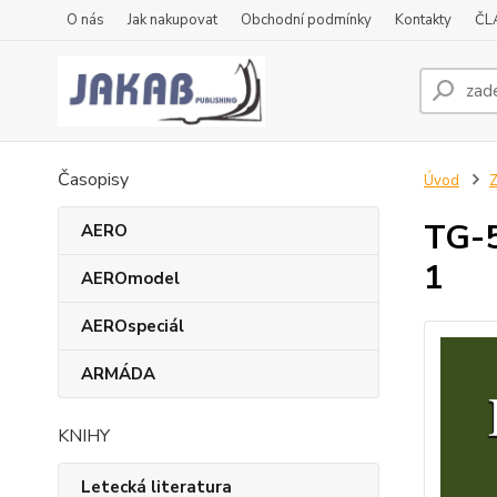
O nás
Jak nakupovat
Obchodní podmínky
Kontakty
ČL
Časopisy
Úvod
Z
TG-
AERO
1
AEROmodel
AEROspeciál
ARMÁDA
KNIHY
Letecká literatura