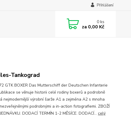
Přihlášení
0
ks
za
0,00 Kč
iles-Tankograd
2 GTK BOXER Das Mutterschiff der Deutschen Infanterie
ublikace se věnuje historii celé rodiny boxerů a podrobně
rá nejmodernější výrobní šarže A1 a zejména A2 s mnoha
nezveřejněnými podrobnými a in-action fotografiemi. ZBOŽÍ
JEDNÁVKU. DODACÍ TERMÍN 1-2 MĚSÍCE. DODACÍ...
celý