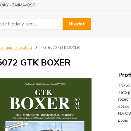
ÁNKY - ZAJÍMAVOSTI
Hledat
ahraniční literatura
TG-5072 GTK BOXER
5072 GTK BOXER
Prof
TG-507
Tato p
rozebí
dosud 
NA OB
popis