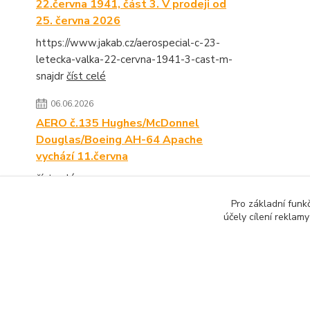
22.června 1941, část 3. V prodeji od
25. června 2026
https://www.jakab.cz/aerospecial-c-23-
letecka-valka-22-cervna-1941-3-cast-m-
snajdr
číst celé
06.06.2026
AERO č.135 Hughes/McDonnel
Douglas/Boeing AH-64 Apache
vychází 11.června
číst celé
Pro základní funk
Zobrazit všechny novinky
účely cílení reklam