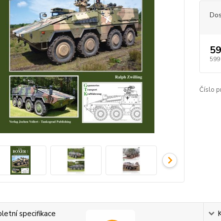
Dos
59
599
Číslo p
etní specifikace