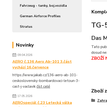
Fahrzeug - tanky, boj.vozidla
Komple
German Airforce Profiles
TG-
Stratus
Das M
Novinky
Tato publ
dosud nez
09.04.2026
ZBOŽÍ 
AERO č.136 Aero Ab-101 3.část
vychází 16.července
https://www.jakab.cz/136-aero-ab-101-
ceskoslovensky-bombardovaci-letoun-3-
cast-j-vaclavik
číst celé
Zboží 
17.05.2026
Zahra
AEROspeciál č.23 Letecká válka