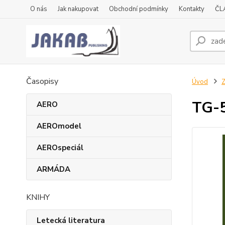
O nás
Jak nakupovat
Obchodní podmínky
Kontakty
ČL
Časopisy
Úvod
Z
TG-
AERO
AEROmodel
AEROspeciál
ARMÁDA
KNIHY
Letecká literatura