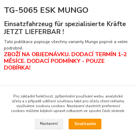
TG-5065 ESK MUNGO
Einsatzfahrzeug für spezialisierte Kräfte
JETZT LIEFERBAR !
Tato publikace popisuje všechny varianty Mungo poprvé a velmi
podrobně.
ZBOŽÍ NA OBJEDNÁVKU. DODACÍ TERMÍN 1-2
MĚSÍCE.
DODACÍ PODMÍNKY - POUZE
DOBÍRKA
!
Zboží zařazeno v kategoriích
Pro základní funkčnost, zpříjemnění používání webu, analytické
účely a v případě udělení souhlasu také pro účely cílení reklamy
Zahraniční literatura
využíváme soubory cookies. Nastavení vlastních preferencí
cookies můžete kdykoli upravit odkazem ve spodní části stránek.
Tankograd
Souhlasím
Nastavení