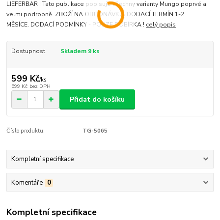
LIEFERBAR ! Tato publikace popisuje všechny varianty Mungo poprvé a
velmi podrobně. ZBOŽÍ NA OBJEDNÁVKU. DODACÍ TERMÍN 1-2
MĚSÍCE. DODACÍ PODMÍNKY - POUZE DOBÍRKA !
celý popis
Dostupnost
Skladem 9 ks
599 Kč
/
ks
599 Kč
bez DPH
Přidat do košíku
Číslo produktu:
TG-5065
Kompletní specifikace
Komentáře
0
Kompletní specifikace