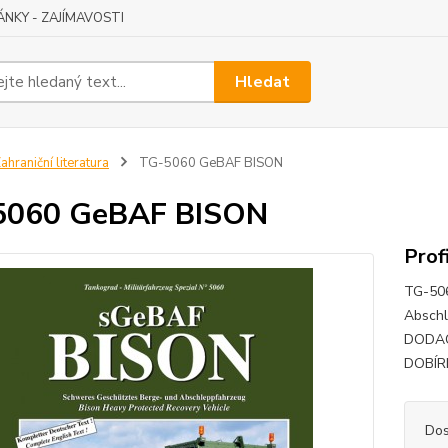
ÁNKY - ZAJÍMAVOSTI
Hledat
ahraniční literatura
TG-5060 GeBAF BISON
5060 GeBAF BISON
Prof
TG-50
Abschl
DODAC
DOBÍR
Dos