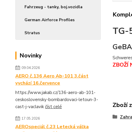
Fahrzeug - tanky, boj.vozidla
Komple
German Airforce Profiles
TG-
Stratus
GeBA
Novinky
Schweres
ZBOŽÍ 
09.04.2026
AERO č.136 Aero Ab-101 3.část
vychází 16.července
https://www.jakab.cz/136-aero-ab-101-
ceskoslovensky-bombardovaci-letoun-3-
Zboží 
cast-j-vaclavik
číst celé
Zahra
17.05.2026
AEROspeciál č.23 Letecká válka