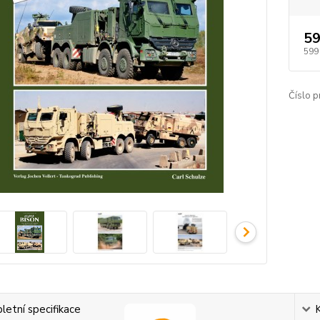
59
599
Číslo p
etní specifikace