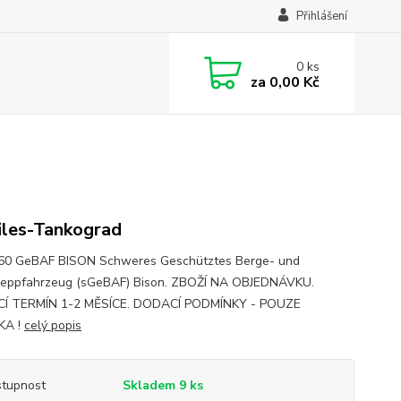
Přihlášení
0
ks
za
0,00 Kč
iles-Tankograd
60 GeBAF BISON Schweres Geschütztes Berge- und
eppfahrzeug (sGeBAF) Bison. ZBOŽÍ NA OBJEDNÁVKU.
Í TERMÍN 1-2 MĚSÍCE. DODACÍ PODMÍNKY - POUZE
KA !
celý popis
tupnost
Skladem 9 ks