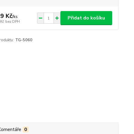
9 Kč
/
ks
Přidat do košíku
 Kč
bez DPH
roduktu:
TG-5060
Komentáře
0