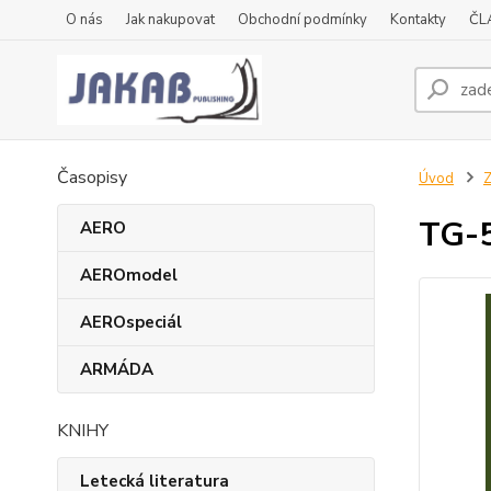
O nás
Jak nakupovat
Obchodní podmínky
Kontakty
ČL
Časopisy
Úvod
Z
TG-
AERO
AEROmodel
AEROspeciál
ARMÁDA
KNIHY
Letecká literatura