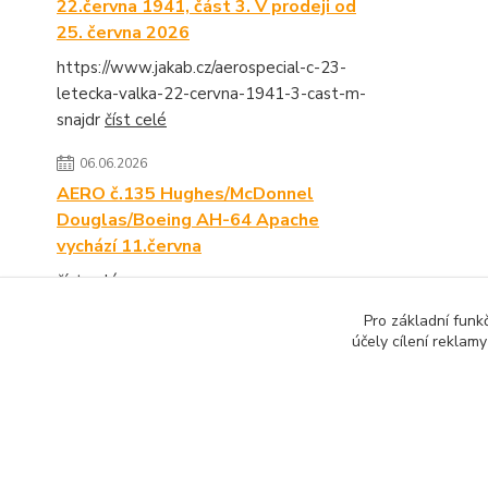
22.června 1941, část 3. V prodeji od
25. června 2026
https://www.jakab.cz/aerospecial-c-23-
letecka-valka-22-cervna-1941-3-cast-m-
snajdr
číst celé
06.06.2026
AERO č.135 Hughes/McDonnel
Douglas/Boeing AH-64 Apache
vychází 11.června
číst celé
Pro základní funk
Zobrazit všechny novinky
účely cílení reklam