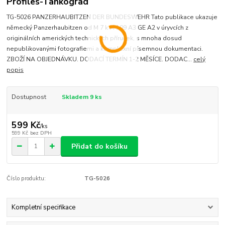
Profiles-Tankograd
TG-5026 PANZERHAUBITZEN DER BUNDESWEHR Tato publikace ukazuje
německý Panzerhaubitzen od M 7 k M 109 A3 GE A2 v úryvcích z
originálních amerických technických příruček, s mnoha dosud
nepublikovanými fotografiemi a komplexní písemnou dokumentaci.
ZBOŽÍ NA OBJEDNÁVKU. DODACÍ TERMÍN 1-2 MĚSÍCE. DODAC...
celý
popis
Dostupnost
Skladem 9 ks
599 Kč
/
ks
599 Kč
bez DPH
Přidat do košíku
Číslo produktu:
TG-5026
Kompletní specifikace