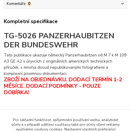
Komentáře
0
Kompletní specifikace
TG-5026 PANZERHAUBITZEN
DER BUNDESWEHR
Tato publikace ukazuje německý Panzerhaubitzen od M 7 k M 109
A3 GE A2 v úryvcích z originálních amerických technických
příruček, s mnoha dosud nepublikovanými fotografiemi a
komplexní písemnou dokumentaci.
ZBOŽÍ NA OBJEDNÁVKU. DODACÍ TERMÍN 1-2
MĚSÍCE.
DODACÍ PODMÍNKY - POUZE
DOBÍRKA
!
Zboží zařazeno v kategoriích
Pro základní funkčnost, zpříjemnění používání webu, analytické
účely a v případě udělení souhlasu také pro účely cílení reklamy
Zahraniční literatura
využíváme soubory cookies. Nastavení vlastních preferencí