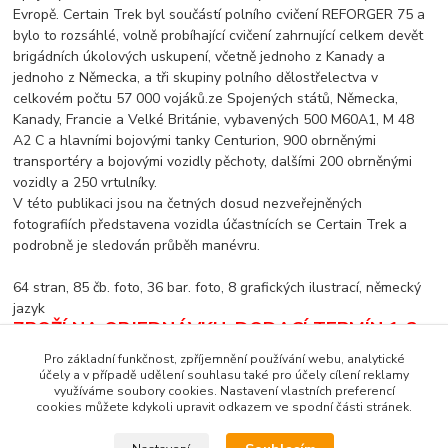
Evropě. Certain Trek byl součástí polního cvičení REFORGER 75 a
bylo to rozsáhlé, volně probíhající cvičení zahrnující celkem devět
brigádních úkolových uskupení, včetně jednoho z Kanady a
jednoho z Německa, a tři skupiny polního dělostřelectva v
celkovém počtu 57 000 vojáků.ze Spojených států, Německa,
Kanady, Francie a Velké Británie, vybavených 500 M60A1, M 48
A2 C a hlavními bojovými tanky Centurion, 900 obrněnými
transportéry a bojovými vozidly pěchoty, dalšími 200 obrněnými
vozidly a 250 vrtulníky.
V této publikaci jsou na četných dosud nezveřejněných
fotografiích představena vozidla účastnících se Certain Trek a
podrobně je sledován průběh manévru.
64 stran, 85 čb. foto, 36 bar. foto, 8 grafických ilustrací, německý
jazyk
ZBOŽÍ NA OBJEDNÁVKU. DODACÍ TERMÍN 1-2
MĚSÍCE.
DODACÍ PODMÍNKY - POUZE
Pro základní funkčnost, zpříjemnění používání webu, analytické
DOBÍRKA
!
účely a v případě udělení souhlasu také pro účely cílení reklamy
využíváme soubory cookies. Nastavení vlastních preferencí
cookies můžete kdykoli upravit odkazem ve spodní části stránek.