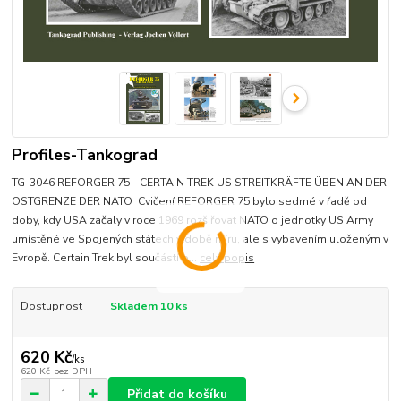
Profiles-Tankograd
TG-3046 REFORGER 75 - CERTAIN TREK US STREITKRÄFTE ÜBEN AN DER
OSTGRENZE DER NATO Cvičení REFORGER 75 bylo sedmé v řadě od
doby, kdy USA začaly v roce 1969 rozšiřovat NATO o jednotky US Army
umístěné ve Spojených státech v době míru, ale s vybavením uloženým v
Evropě. Certain Trek byl součástí p...
celý popis
Dostupnost
Skladem 10 ks
620 Kč
/
ks
620 Kč
bez DPH
Přidat do košíku