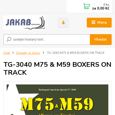
0
ks
za
0,00 Kč
Menu
Hledat
Úvod
Doprodej se slevou
TG-3040 M75 & M59 BOXERS ON TRACK
TG-3040 M75 & M59 BOXERS ON
TRACK