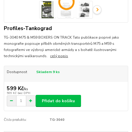
Profiles-Tankograd
TG-3040 M75 & M59 BOXERS ON TRACK Tato publikace poprvé jako
monografie popisuje příběh obrněných transportérů M75 a M59 s
fotografiemi ve výzbroji americké armády a s bohatě ilustrovanými
technickými walkarounds.
celý popis
Dostupnost
Skladem 9 ks
599 Kč
/
ks
599 Kč
bez DPH
Přidat do košíku
Číslo produktu:
TG-3040