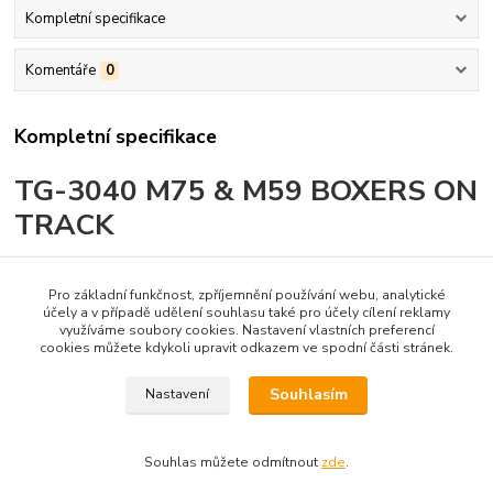
Kompletní specifikace
Komentáře
0
Kompletní specifikace
TG-3040 M75 & M59 BOXERS ON
TRACK
Tato publikace poprvé jako monografie popisuje příběh obrněných
transportérů M75 a M59 s fotografiemi ve výzbroji americké
Pro základní funkčnost, zpříjemnění používání webu, analytické
armády a s bohatě ilustrovanými technickými walkarounds.
účely a v případě udělení souhlasu také pro účely cílení reklamy
využíváme soubory cookies. Nastavení vlastních preferencí
cookies můžete kdykoli upravit odkazem ve spodní části stránek.
Souhlasím
Nastavení
Zboží zařazeno v kategoriích
Souhlas můžete odmítnout
zde
.
Doprodej se slevou