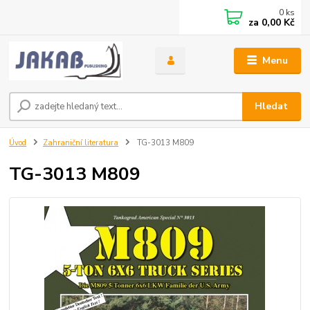
0
ks
za
0,00 Kč
Menu
Hledat
Úvod
Zahraniční literatura
TG-3013 M809
TG-3013 M809