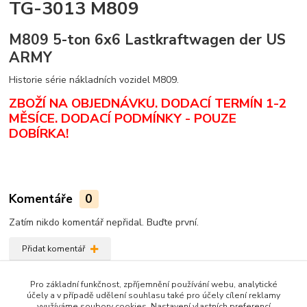
TG-3013 M809
M809 5-ton 6x6 Lastkraftwagen der US
ARMY
Historie série nákladních vozidel M809.
ZBOŽÍ NA OBJEDNÁVKU. DODACÍ TERMÍN 1-2
MĚSÍCE.
DODACÍ PODMÍNKY - POUZE
DOBÍRKA
!
Komentáře
0
Zatím nikdo komentář nepřidal. Buďte první.
Přidat komentář
Zboží zařazeno v kategoriích
Pro základní funkčnost, zpříjemnění používání webu, analytické
účely a v případě udělení souhlasu také pro účely cílení reklamy
Zahraniční literatura
využíváme soubory cookies. Nastavení vlastních preferencí