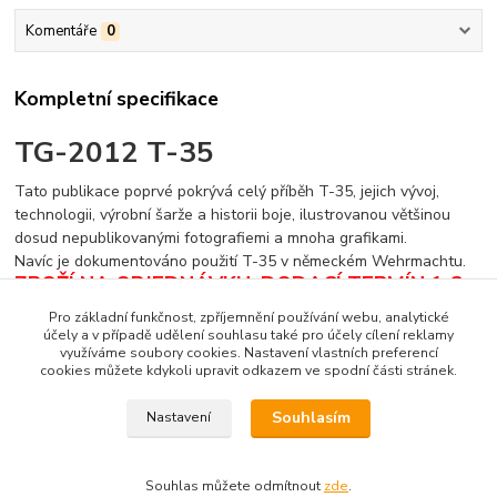
Komentáře
0
Kompletní specifikace
TG-2012 T-35
Tato publikace poprvé pokrývá celý příběh T-35, jejich vývoj,
technologii, výrobní šarže a historii boje, ilustrovanou většinou
dosud nepublikovanými fotografiemi a mnoha grafikami.
Navíc je dokumentováno použití T-35 v německém Wehrmachtu.
ZBOŽÍ NA OBJEDNÁVKU. DODACÍ TERMÍN 1-2
MĚSÍCE.
DODACÍ PODMÍNKY - POUZE
Pro základní funkčnost, zpříjemnění používání webu, analytické
DOBÍRKA
!
účely a v případě udělení souhlasu také pro účely cílení reklamy
využíváme soubory cookies. Nastavení vlastních preferencí
cookies můžete kdykoli upravit odkazem ve spodní části stránek.
Souhlasím
Nastavení
Zboží zařazeno v kategoriích
Zahraniční literatura
Souhlas můžete odmítnout
zde
.