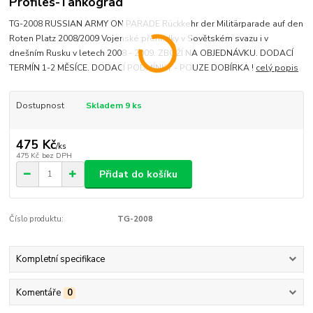
Profiles-Tankograd
TG-2008 RUSSIAN ARMY ON PARADE Rückkehr der Militärparade auf den
Roten Platz 2008/2009 Vojenské přehlídky v Sovětském svazu i v
dnešním Rusku v letech 2008 - 2009. ZBOŽÍ NA OBJEDNÁVKU. DODACÍ
TERMÍN 1-2 MĚSÍCE. DODACÍ PODMÍNKY - POUZE DOBÍRKA !
celý popis
Dostupnost
Skladem 9 ks
475 Kč
/
ks
475 Kč
bez DPH
Přidat do košíku
Číslo produktu:
TG-2008
Kompletní specifikace
Komentáře
0