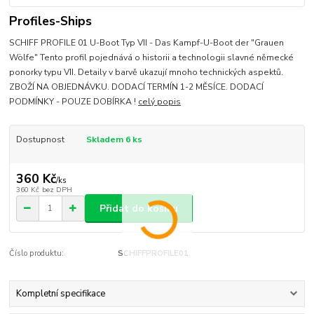
Profiles-Ships
SCHIFF PROFILE 01 U-Boot Typ VII - Das Kampf-U-Boot der "Grauen
Wölfe" Tento profil pojednává o historii a technologii slavné německé
ponorky typu VII. Detaily v barvě ukazují mnoho technických aspektů.
ZBOŽÍ NA OBJEDNÁVKU. DODACÍ TERMÍN 1-2 MĚSÍCE. DODACÍ
PODMÍNKY - POUZE DOBÍRKA !
celý popis
Dostupnost
Skladem 6 ks
360 Kč
/
ks
360 Kč
bez DPH
Přidat do košíku
Číslo produktu:
SCHIFFPROFILE01
Kompletní specifikace