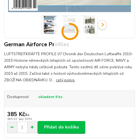
German Airforce Profiles
LUFTSTREITKRÄFTE PROFILE 07 Chronik der Deutschen Luftwaffe 2010-
2015 Historie německých létajících sil společností AIR FORCE, NAVY a
ARMY nebyla nikdy celkově pokryta. Tento sedmý díl série pokrývá roky
2010 až 2015. Začíná také s historií východoněmeckých létajících sil.
ZBOŽÍ NA OBJEDNÁVKU. D...
celý popis
Dostupnost
skladem 9 ks
385 Kč
/
ks
385 Kč
bez DPH
Přidat do košíku