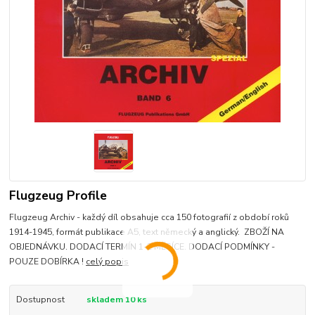
Flugzeug Profile
Flugzeug Archiv - každý díl obsahuje cca 150 fotografií z období roků
1914-1945, formát publikace A5, text německý a anglický. ZBOŽÍ NA
OBJEDNÁVKU. DODACÍ TERMÍN 1-2 MĚSÍCE. DODACÍ PODMÍNKY -
POUZE DOBÍRKA !
celý popis
Dostupnost
skladem 10 ks