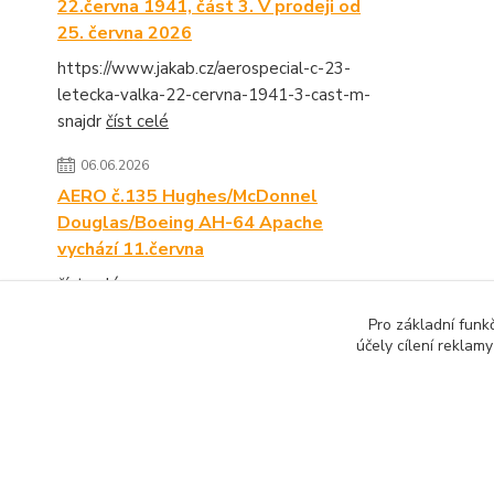
22.června 1941, část 3. V prodeji od
25. června 2026
https://www.jakab.cz/aerospecial-c-23-
letecka-valka-22-cervna-1941-3-cast-m-
snajdr
číst celé
06.06.2026
AERO č.135 Hughes/McDonnel
Douglas/Boeing AH-64 Apache
vychází 11.června
číst celé
Pro základní funk
Zobrazit všechny novinky
účely cílení reklam