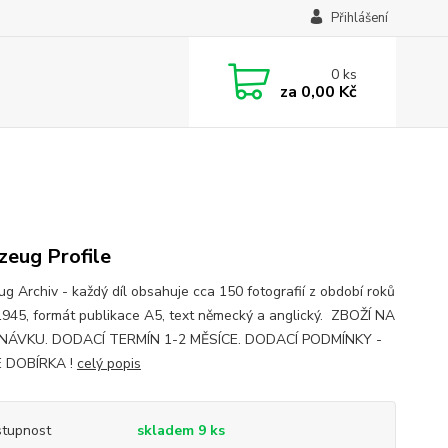
Přihlášení
0
ks
za
0,00 Kč
zeug Profile
ug Archiv - každý díl obsahuje cca 150 fotografií z období roků
945, formát publikace A5, text německý a anglický. ZBOŽÍ NA
NÁVKU. DODACÍ TERMÍN 1-2 MĚSÍCE. DODACÍ PODMÍNKY -
 DOBÍRKA !
celý popis
tupnost
skladem 9 ks