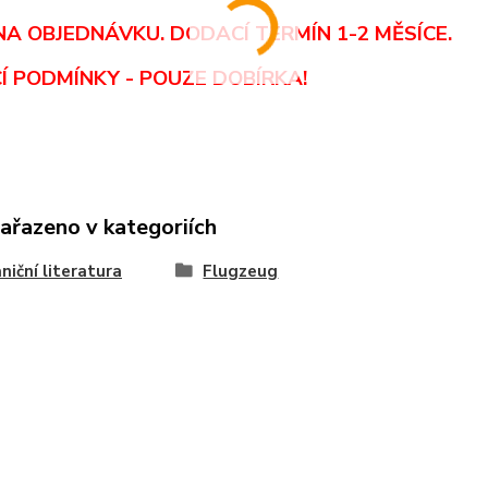
NA OBJEDNÁVKU. DODACÍ TERMÍN 1-2 MĚSÍCE.
Í PODMÍNKY - POUZE DOBÍRKA
!
zařazeno v kategoriích
niční literatura
Flugzeug