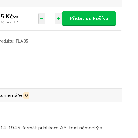
5 Kč
/
ks
Přidat do košíku
 Kč
bez DPH
roduktu:
FLA05
Komentáře
0
1914-1945, formát publikace A5, text německý a