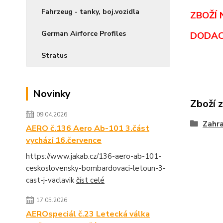
Fahrzeug - tanky, boj.vozidla
ZBOŽÍ 
German Airforce Profiles
DODAC
Stratus
Novinky
Zboží 
09.04.2026
Zahra
AERO č.136 Aero Ab-101 3.část
vychází 16.července
https://www.jakab.cz/136-aero-ab-101-
ceskoslovensky-bombardovaci-letoun-3-
cast-j-vaclavik
číst celé
17.05.2026
AEROspeciál č.23 Letecká válka