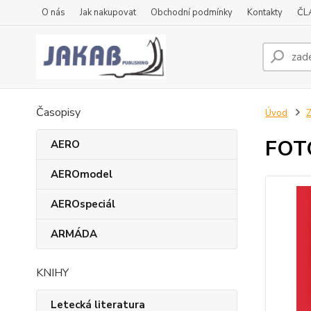
O nás
Jak nakupovat
Obchodní podmínky
Kontakty
ČL
Časopisy
Úvod
Z
FOT
AERO
AEROmodel
AEROspeciál
ARMÁDA
KNIHY
Letecká literatura