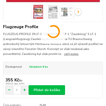
Flugzeuge Profile
FLUGZEUG PROFILE 39 LF-1 "ZAUNKÖNIG" LF-1 "Zaunkönig" S LF-1
(Langsamflugzeug) Zaunkönig zkonstruoval na TU Braunschweig
jednoduchý letoun tým Hermanna Wintera, který se již výrazně podílel na
vývoji slavného Fieseler Storch. Koncept se však neukázal jako
proveditelný. Zaunkönig byl však prvním le...
celý popis
Dostupnost
Skladem 9 ks
355 Kč
/
ks
355 Kč
bez DPH
Přidat do košíku
Číslo produktu:
FL39