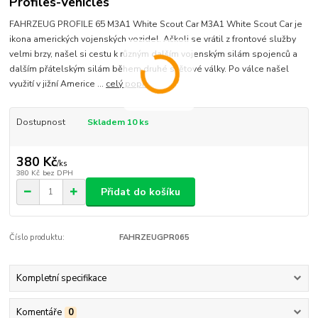
Profiles-Vehicles
FAHRZEUG PROFILE 65 M3A1 White Scout Car M3A1 White Scout Car je
ikona amerických vojenských vozidel. Ačkoli se vrátil z frontové služby
velmi brzy, našel si cestu k různým dalším vojenským silám spojenců a
dalším přátelským silám během druhé světové války. Po válce našel
využití v jižní Americe ...
celý popis
Dostupnost
Skladem 10 ks
380 Kč
/
ks
380 Kč
bez DPH
Přidat do košíku
Číslo produktu:
FAHRZEUGPR065
Kompletní specifikace
Komentáře
0