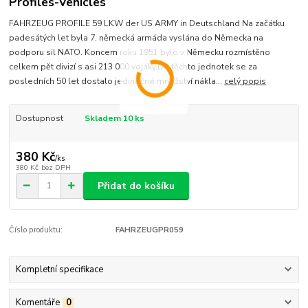
Profiles-Vehicles
FAHRZEUG PROFILE 59 LKW der US ARMY in Deutschland Na začátku
padesátých let byla 7. německá armáda vyslána do Německa na
podporu sil NATO. Koncem roku 1951 bylo v Německu rozmístěno
celkem pět divizí s asi 213 000 vojáky.Do těchto jednotek se za
posledních 50 let dostalo jedinečné množství nákla...
celý popis
Dostupnost
Skladem 10 ks
380 Kč
/
ks
380 Kč
bez DPH
Přidat do košíku
Číslo produktu:
FAHRZEUGPR059
Kompletní specifikace
Komentáře
0