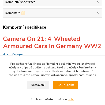
Kompletní specifikace
Komentáře
0
Kompletní specifikace
Camera On 21: 4-Wheeled
Armoured Cars In Germany WW2
Alan Ranger
Fotografická publikace dokumentující uvedenou vojenskou
Pro základní funkčnost, zpříjemnění používání webu, analytické
techniku. Anglický text.
účely a v případě udělení souhlasu také pro účely cílení reklamy
využíváme soubory cookies. Nastavení vlastních preferencí
cookies můžete kdykoli upravit odkazem ve spodní části stránek.
A4, 80 stran, cca 120 fotografií
Souhlasím
Nastavení
Zboží zařazeno v kategoriích
Souhlas můžete odmítnout
zde
.
Doprodej se slevou