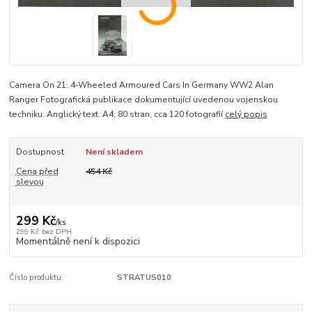
Camera On 21: 4-Wheeled Armoured Cars In Germany WW2 Alan
Ranger Fotografická publikace dokumentující uvedenou vojenskou
techniku. Anglický text. A4, 80 stran, cca 120 fotografií
celý popis
Dostupnost
Není skladem
Cena před
454 Kč
slevou
299 Kč
/
ks
299 Kč
bez DPH
Momentálně není k dispozici
Číslo produktu:
STRATUS010