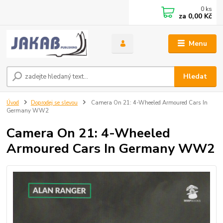
0
ks
za
0,00 Kč
Menu
Hledat
Úvod
Doprodej se slevou
Camera On 21: 4-Wheeled Armoured Cars In
Germany WW2
Camera On 21: 4-Wheeled
Armoured Cars In Germany WW2