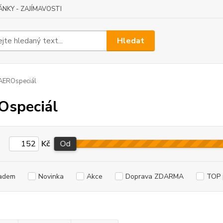
ÁNKY - ZAJÍMAVOSTI
Hledat
AEROspeciál
Ospeciál
Kč
Od
adem
Novinka
Akce
Doprava ZDARMA
TOP 