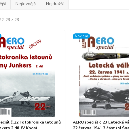
jší
Nejlevnější
Nejdražší
22-23 z 23
Novinka
ciál č.22 Fotokronika letounů
AEROspeciál č.23 Letecká v
nkers 2.díl (V.Koos)
22.června 1941 3.část (M.Šna