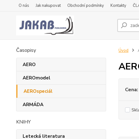
O nás
Jak nakupovat
Obchodní podmínky
Kontakty
ČL
Časopisy
Úvod
AER
AERO
AEROmodel
Cena:
AEROspeciál
ARMÁDA
Skl
KNIHY
Letecká literatura