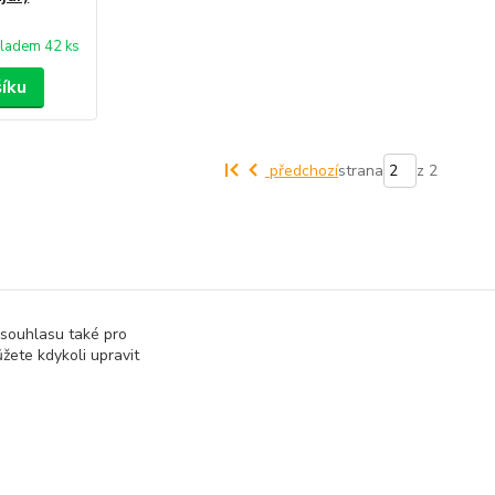
ladem 42 ks
šíku
předchozí
strana
z 2
 souhlasu také pro
žete kdykoli upravit