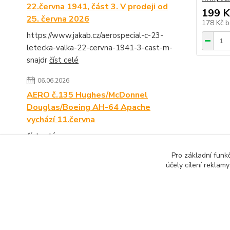
22.června 1941, část 3. V prodeji od
199 K
25. června 2026
178 Kč
b
https://www.jakab.cz/aerospecial-c-23-
letecka-valka-22-cervna-1941-3-cast-m-
snajdr
číst celé
06.06.2026
AERO č.135 Hughes/McDonnel
Douglas/Boeing AH-64 Apache
vychází 11.června
číst celé
Pro základní funk
Zobrazit všechny novinky
účely cílení reklam