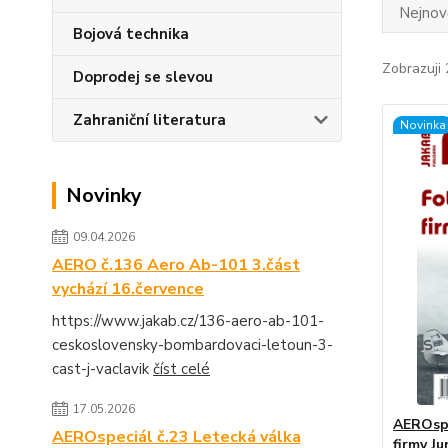
Nejnově
Bojová technika
Zobrazuji 
Doprodej se slevou
Zahraniční literatura
Novinka
Novinky
09.04.2026
AERO č.136 Aero Ab-101 3.část
vychází 16.července
https://www.jakab.cz/136-aero-ab-101-
ceskoslovensky-bombardovaci-letoun-3-
cast-j-vaclavik
číst celé
17.05.2026
AEROspe
AEROspeciál č.23 Letecká válka
firmy Ju