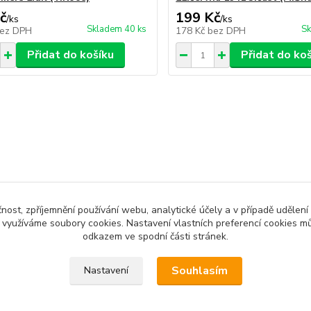
č
199 Kč
/
ks
/
ks
Skladem 40 ks
Sk
ez DPH
178 Kč
bez DPH
Přidat do košíku
Přidat do ko
čnost, zpříjemnění používání webu, analytické účely a v případě udělení
y využíváme soubory cookies. Nastavení vlastních preferencí cookies mů
odkazem ve spodní části stránek.
Souhlasím
Nastavení