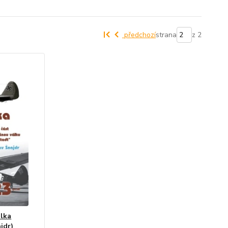
předchozí
strana
z 2
álka
jdr)