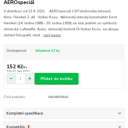
AEROspeciál
V distribuci od 23.4. 2021 AEROspeciál č.8 Fotokronika letounů
firmy Heinkel 2. díl Volker Koos Německý letecký konstruktér Ernst
Heinkel (24. ledna 1888 – 30. ledna 1958) se stal jedním ze symbolů
německé Luftwaffe. Autor, německý historik Dr.Volker Koos, se věnuje
sbírání fotografií, stud...
celý popis
Dostupnost
Skladem 17 ks
152 Kč
/
ks
136 Kč
bez DPH
Přidat do košíku
Číslo produktu:
JAKAB508AS
Kompletní specifikace
Komentáře
2