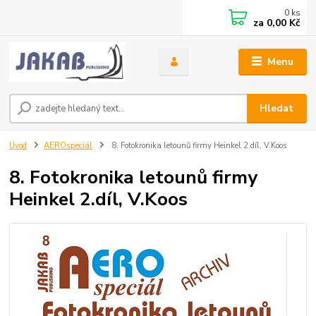
0
ks
za
0,00 Kč
Menu
Hledat
Úvod
AEROspeciál
8. Fotokronika letounů firmy Heinkel 2.díl, V.Koos
8. Fotokronika letounů firmy
Heinkel 2.díl, V.Koos