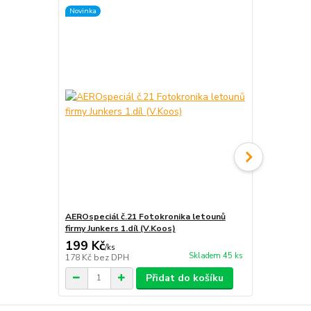
Novinka
Novinka
AEROspeciál č.21 Fotokronika letounů
AEROspeciál
firmy Junkers 1.díl (V.Koos)
firmy Junkers
199 Kč
199 Kč
/
ks
/
ks
Skladem 45 ks
178 Kč
bez DPH
178 Kč
bez 
Přidat do košíku