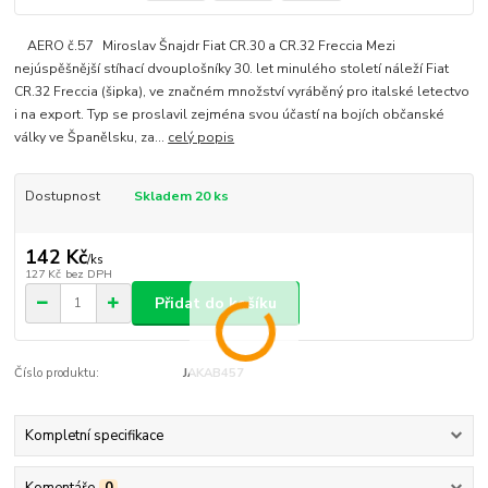
AERO č.57 Miroslav Šnajdr Fiat CR.30 a CR.32 Freccia Mezi
nejúspěšnější stíhací dvouplošníky 30. let minulého století náleží Fiat
CR.32 Freccia (šipka), ve značném množství vyráběný pro italské letectvo
i na export. Typ se proslavil zejména svou účastí na bojích občanské
války ve Španělsku, za...
celý popis
Dostupnost
Skladem 20 ks
142 Kč
/
ks
127 Kč
bez DPH
Přidat do košíku
Číslo produktu:
JAKAB457
Kompletní specifikace
Komentáře
0