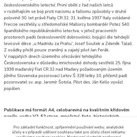
československého letectví. První oběti z řad našich letců
v rozbíhajícím se boji proti nacismu a fašismu způsobily v druhé
polovině 30. let právě Fiaty CR.32. 31. května 1937 Italy ovládané
Freccie sestřelily u středomořské Mallorcy bombardér Potez 540
španělského republikánského letectva, v jehož pracovních
prostorech padli českoslovenští dobrovolníci, bojující dle tehdejší
levicové dikce „u Madridu za Prahu“, Josef Soušek a Zdeněk Talaš.
Z osádky přežil pouze zraněný a zajatý pilot Jan Ferák.
V napjatých dnech územního ořezávání tehdejšího
Československa v důsledku mnichovské dohody sestřelil 25. října
1938 maďarský Fiat CR.32 nad Maďary požadovaným územím
jižního Slovenska pozorovací Letov Š 328 letky 10, přičemž padl
pozorovatel sv. asp. Jaromír Šotola. Pilot des. Ján Kello vyvázl
popálen.
Publikace má formát A4, celobarevná na kvalitním křídovém
papíře, vazba V2, 52 stran, množství foto historických
černobílých foto, barevné bokorysy.
Pro základní funkčnost, zpříjemnění používání webu, analytické
účely a v případě udělení souhlasu také pro účely cílení reklamy