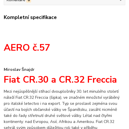
Kompletní specifikace
AERO č.
57
Miroslav Šnajdr
Fiat CR.30 a CR.32 Freccia
Mezi nejúspěšnější stíhací dvouplošníky 30. let minulého století
náleží Fiat CR.32 Freccia (šipka), ve značném množství vyráběný
pro italské letectvo i na export. Typ se proslavil zejména svou
účastí na bojích občanské války ve Španělsku, zasáhl nicméně
také do řady střetnutí druhé světové války. Létal nad čtyřmi
kontinenty: nad Evropou, Asií, Afrikou a Amerikou. Fiat CR.32
sehrál svým způsobem důležitou roli také v příběhu