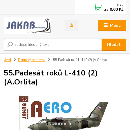
0
ks
za
0,00 Kč
Menu
Hledat
Úvod
Doprodej se slevou
55.Padesát roků L-410 (2) (A.Orlita)
55.Padesát roků L-410 (2)
(A.Orlita)