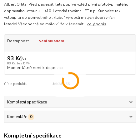
Albert Orlita Před padesáti lety poprvé vzlétl první prototyp malého
dopravního letounu L-410. Letecká továrna LET n.p. Kunovice tak
vstoupila do pomyslného „klubu“ výrobců malých dopravních
letadel.Všeobecně se málo ví, že v šedesát...
celý popis
Dostupnost
Není skladem
93 Kč
/
ks
83 Kč
bez DPH
Momentálně není k dispozici
Číslo produktu:
JAKAB455
Kompletní specifikace
Komentáře
0
Kompletní specifikace