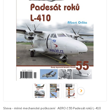
Sleva - mírné mechanické poškození AERO č.55 Padesát roků L-410