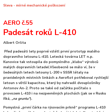
Sleva - mírné mechanické poškození
AERO č.55
Padesát roků L-410
Albert Orlita
Před padesáti lety poprvé vzlétl první prototyp malého
dopravního letounu L-410. Letecká továrna LET n.p.
Kunovice tak vstoupila do pomyslného „klubu“ výrobců
malých dopravních letadel.
Všeobecně se málo ví, že v
šedesátých letech letouny L-200 v SSSR létaly na
pravidelných místních linkách a Aeroflot potřeboval rychlejší
letoun s větší kapacitou, který by nahradil dvouplošníky
Antonov An-2. Proto se také od začátku počítalo s
provozem L-410 i na nezpevněných plochách (jak se v Rusku
říká,
„na gruntu“
).
Pomyslná „první čárka na rýsovacím prkně“ programu L-410