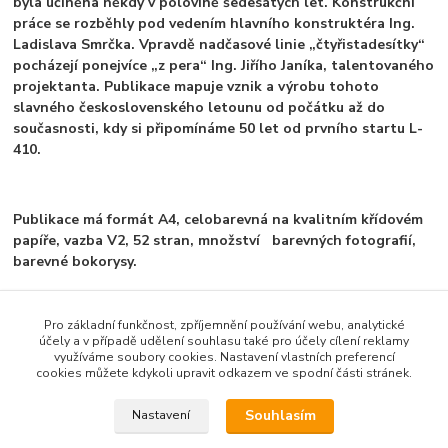
byla učiněna někdy v polovině šedesátých let. Konstrukční
práce se rozběhly pod vedením hlavního konstruktéra Ing.
Ladislava Smrčka. Vpravdě nadčasové linie „čtyřistadesítky“
pocházejí ponejvíce „z pera“ Ing. Jiřího Janíka, talentovaného
projektanta. Publikace mapuje vznik a výrobu tohoto
slavného československého letounu od počátku až do
současnosti, kdy si připomínáme 50 let od prvního startu L-
410.
Publikace má formát A4, celobarevná na kvalitním křídovém
papíře, vazba V2, 52 stran, množství barevných fotografií,
barevné bokorysy.
Pro základní funkčnost, zpříjemnění používání webu, analytické
účely a v případě udělení souhlasu také pro účely cílení reklamy
Zboží zařazeno v kategoriích
využíváme soubory cookies. Nastavení vlastních preferencí
cookies můžete kdykoli upravit odkazem ve spodní části stránek.
Doprodej se slevou
Souhlasím
Nastavení