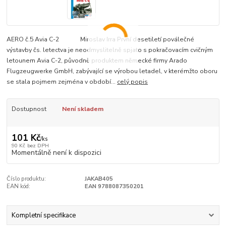
AERO č.5 Avia C-2 Miroslav Irra První desetiletí poválečné
výstavby čs. letectva je neodmyslitelně spjato s pokračovacím cvičným
letounem Avia C-2, původně produktem německé firmy Arado
Flugzeugwerke GmbH, zabývající se výrobou letadel, v kterémžto oboru
se stala pojmem zejména v období...
celý popis
Dostupnost
Není skladem
101 Kč
/
ks
90 Kč
bez DPH
Momentálně není k dispozici
Číslo produktu:
JAKAB405
EAN kód:
EAN 9788087350201
Kompletní specifikace