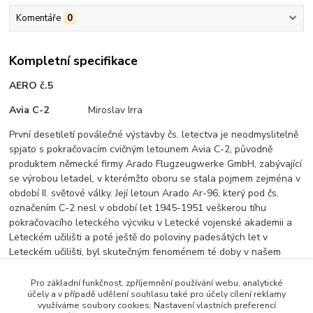
Komentáře
0
Kompletní specifikace
AERO č.5
Avia C-2
Miroslav Irra
První desetiletí poválečné výstavby čs. letectva je neodmyslitelně
spjato s pokračovacím cvičným letounem Avia C-2, původně
produktem německé firmy Arado Flugzeugwerke GmbH, zabývající
se výrobou letadel, v kterémžto oboru se stala pojmem zejména v
období II. světové války. Její letoun Arado Ar-96, který pod čs.
označením C-2 nesl v období let 1945-1951 veškerou tíhu
pokračovacího leteckého výcviku v Letecké vojenské akademii a
Leteckém učilišti a poté ještě do poloviny padesátých let v
Leteckém učilišti, byl skutečným fenoménem té doby v našem
letectvu, obecně známým pod názvem „Arado“.
Pro základní funkčnost, zpříjemnění používání webu, analytické
Publikace má formát A4, celobarevná na kvalitním křídovém
účely a v případě udělení souhlasu také pro účely cílení reklamy
papíře, vazba V2, 36 stran, množství barevných a historických
využíváme soubory cookies. Nastavení vlastních preferencí