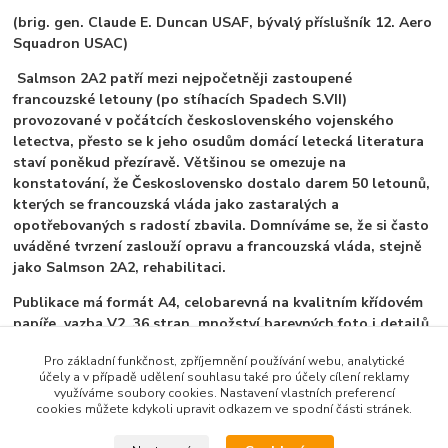
(brig. gen. Claude E. Duncan USAF, bývalý příslušník 12. Aero
Squadron USAC)
Salmson 2A2 patří mezi nejpočetněji zastoupené
francouzské letouny (po stíhacích Spadech S.VII)
provozované v počátcích československého vojenského
letectva, přesto se k jeho osudům domácí letecká literatura
staví poněkud přezíravě. Většinou se omezuje na
konstatování, že Československo dostalo darem 50 letounů,
kterých se francouzská vláda jako zastaralých a
opotřebovaných s radostí zbavila. Domníváme se, že si často
uváděné tvrzení zaslouží opravu a francouzská vláda, stejně
jako Salmson 2A2, rehabilitaci.
Publikace má formát A4, celobarevná na kvalitním křídovém
papíře, vazba V2, 36 stran, množství barevných foto i detailů
a historických černobílých foto, barevné bokorysy.
Pro základní funkčnost, zpříjemnění používání webu, analytické
účely a v případě udělení souhlasu také pro účely cílení reklamy
využíváme soubory cookies. Nastavení vlastních preferencí
cookies můžete kdykoli upravit odkazem ve spodní části stránek.
Zboží zařazeno v kategoriích