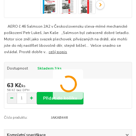
AERO č.46 Salmson 2A2 v Československu sleva-mírné mechanické
poškození Petr Lukeš, Jan Kaše „Salmson byl zatraceně dobré letadlo.
Motor sice zněl jako svazek plechovek, přivázaných na drátě, ale mohli
jste do něj nastřílet libovolně děr, stejně běžel… Velice snadno se
ovládal. Prostě dobře v...
celý popis
Dostupnost
Skladem 3 ks
63 Kč
/
ks
56 Kč
bez DPH
Přidat do košíku
Číslo produktu:
JAKAB446
Kompletní specifikace