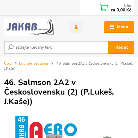
0
ks
za
0,00 Kč
Menu
Hledat
Úvod
Doprodej se slevou
46. Salmson 2A2 v Československu (2) (P.Lukeš,
J.Kaše))
46. Salmson 2A2 v
Československu (2) (P.Lukeš,
J.Kaše))