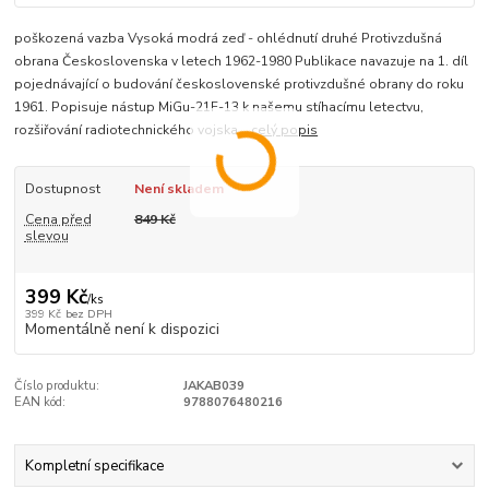
poškozená vazba Vysoká modrá zeď - ohlédnutí druhé Protivzdušná
obrana Československa v letech 1962-1980 Publikace navazuje na 1. díl
pojednávající o budování československé protivzdušné obrany do roku
1961. Popisuje nástup MiGu-21F-13 k našemu stíhacímu letectvu,
rozšiřování radiotechnického vojska...
celý popis
Dostupnost
Není skladem
Cena před
849 Kč
slevou
399 Kč
/
ks
399 Kč
bez DPH
Momentálně není k dispozici
Číslo produktu:
JAKAB039
EAN kód:
9788076480216
Kompletní specifikace