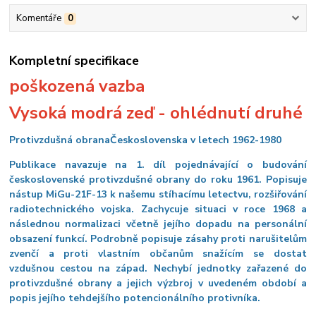
Komentáře
0
Kompletní specifikace
poškozená vazba
Vysoká modrá zeď -
ohlédnutí druhé
Protivzdušná obrana
Československa
v letech 1962-1980
Publikace navazuje na 1. díl pojednávající o budování
československé protivzdušné obrany do roku 1961. Popisuje
nástup MiGu-21F-13 k našemu stíhacímu letectvu, rozšiřování
radiotechnického vojska. Zachycuje situaci v roce 1968 a
následnou normalizaci včetně jejího dopadu na personální
obsazení funkcí. Podrobně popisuje zásahy proti narušitelům
zvenčí a proti vlastním občanům snažícím se dostat
vzdušnou cestou na západ. Nechybí jednotky zařazené do
protivzdušné obrany a jejich výzbroj v uvedeném období a
popis jejího tehdejšího potencionálního protivníka.