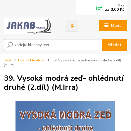
0
ks
za
0,00 Kč
Menu
Hledat
Úvod
Letecká literatura
39. Vysoká modrá zeď- ohlédnutí druhé (2.díl)
(M.Irra)
39. Vysoká modrá zeď- ohlédnutí
druhé (2.díl) (M.Irra)