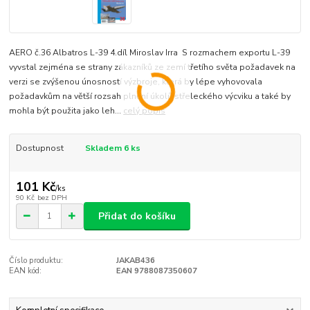
AERO č.36 Albatros L-39 4.díl Miroslav Irra S rozmachem exportu L-39
vyvstal zejména se strany zákazníků ze zemí třetího světa požadavek na
verzi se zvýšenou únosností výzbroje, která by lépe vyhovovala
požadavkům na větší rozsah plnění úkolů střeleckého výcviku a také by
mohla být použita jako leh...
celý popis
Dostupnost
Skladem 6 ks
101 Kč
/
ks
90 Kč
bez DPH
Přidat do košíku
Číslo produktu:
JAKAB436
EAN kód:
EAN 9788087350607