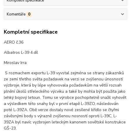
Kompletní specifikace
Komentáře
0
Kompletní specifikace
AERO č.36
Albatros L-39 4.díl
Miroslav Irra
S rozmachem exportu L-39 vyvstal zejména se strany zákazníků
ze zemí třetího světa požadavek na verzi se zvýšenou únosností
výzbroje, která by lépe vyhovovala požadavkům na větší rozsah
plnění úkolů střeleckého výcviku a také by mohla být použita jako
lehký bojový letoun. Tomu se výrobce pochopitelně snažil vyhovět
a výsledkem této snahy byl v první etapě L-39ZO, následován
poté L-39ZA. Obě verze dostaly nové zesílené křídlo se čtyřmi
závěsnými body s výrazně zvýšenou nosností oproti L-39C, L-
39ZA byl navíc vyzbrojen leteckým kanonem sovětské konstrukce
GŠ-23.