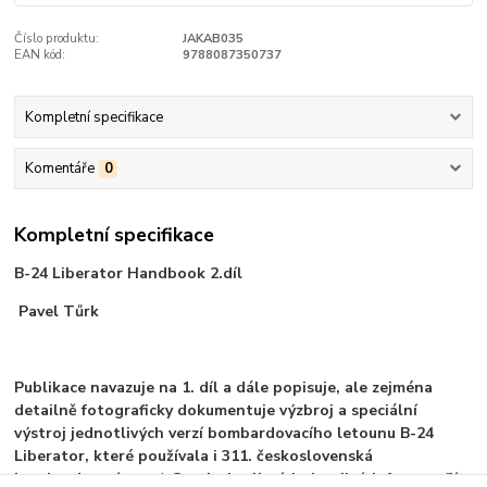
Číslo produktu:
JAKAB035
EAN kód:
9788087350737
Kompletní specifikace
Komentáře
0
Kompletní specifikace
B-24 Liberator Handbook 2.díl
Pavel Tűrk
Publikace navazuje na 1. díl a dále popisuje, ale zejména
detailně fotograficky dokumentuje výzbroj a speciální
výstroj jednotlivých verzí bombardovacího letounu B-24
Liberator, které používala i 311. československá
bombardovací peruť. Stovky kvalitních detailních fotografií a