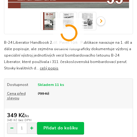
B-24 Liberator Handbook 2.díl Pavel Tűrk Publikace navazuje na 1. díl a
dále popisuje, ale zejména detailně fotograficky dokumentuje výzbroj a
speciální výstroj jednotlivých verzí bombardovacího letounu B-24
Liberator, které používala i 311. československá bombardovací peruť.
Stovky kvalitních d...
celý popis
Dostupnost
Skladem 11 ks
Cena před
799 Kč
slevou
349 Kč
/
ks
349 Kč
bez DPH
Přidat do košíku