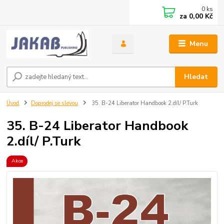
0
ks
za
0,00 Kč
Menu
Hledat
Úvod
Doprodej se slevou
35. B-24 Liberator Handbook 2.díl/ P.Turk
35. B-24 Liberator Handbook
2.díl/ P.Turk
Akce