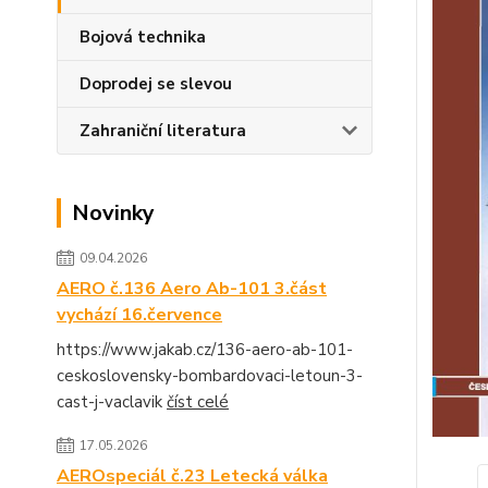
Bojová technika
Doprodej se slevou
Zahraniční literatura
Novinky
09.04.2026
AERO č.136 Aero Ab-101 3.část
vychází 16.července
https://www.jakab.cz/136-aero-ab-101-
ceskoslovensky-bombardovaci-letoun-3-
cast-j-vaclavik
číst celé
17.05.2026
AEROspeciál č.23 Letecká válka