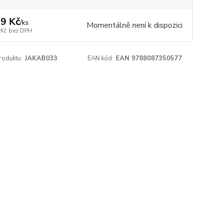
9 Kč
/
ks
Momentálně není k dispozici
 Kč
bez DPH
roduktu:
JAKAB033
EAN kód:
EAN 9788087350577