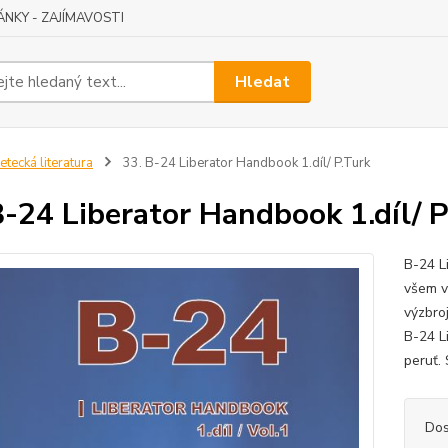
ÁNKY - ZAJÍMAVOSTI
Hledat
etecká literatura
33. B-24 Liberator Handbook 1.díl/ P.Turk
B-24 Liberator Handbook 1.díl/ P
B-24 L
všem v
výzbro
B-24 L
peruť. 
Dos