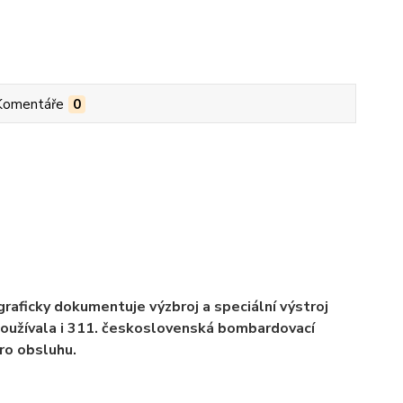
Komentáře
0
raficky dokumentuje výzbroj a speciální výstroj
používala i 311. československá bombardovací
pro obsluhu.