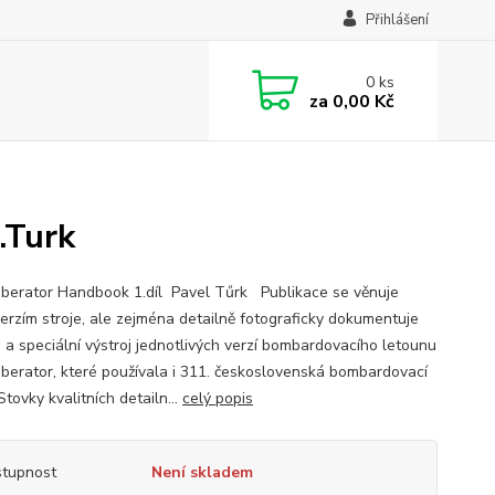
Přihlášení
0
ks
za
0,00 Kč
.Turk
iberator Handbook 1.díl Pavel Tűrk Publikace se věnuje
erzím stroje, ale zejména detailně fotograficky dokumentuje
j a speciální výstroj jednotlivých verzí bombardovacího letounu
iberator, které používala i 311. československá bombardovací
Stovky kvalitních detailn...
celý popis
tupnost
Není skladem