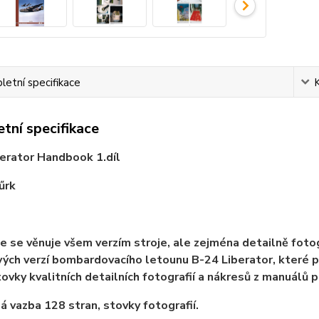
etní specifikace
tní specifikace
erator Handbook 1.díl
űrk
e se věnuje všem verzím stroje, ale zejména detailně fotog
vých verzí bombardovacího letounu B-24 Liberator, které 
tovky kvalitních detailních fotografií a nákresů z manuálů 
á vazba 128 stran, stovky fotografií.