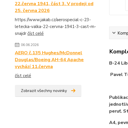
22.června 1941, část 3. V prodeji od
25. června 2026
https://www.jakab.cz/aerospecial-c-23-
letecka-valka-22-cervna-1941-3-cast-m-
Kompl
snajdr
číst celé
06.06.2026
Komple
AERO č.135 Hughes/McDonnel
Douglas/Boeing AH-64 Apache
B-24 Lib
vychází 11.června
Pavel T
číst celé
Zobrazit všechny novinky
Publikac
jednotli
peruť. S
A4, pevn