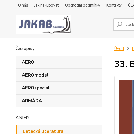
O nás
Jak nakupovat
Obchodní podmínky
Kontakty
ČL
Časopisy
Úvod
L
33. 
AERO
AEROmodel
AEROspeciál
ARMÁDA
KNIHY
Letecká literatura