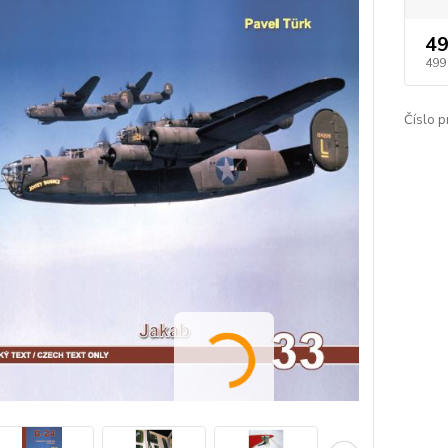
49
499
Číslo p