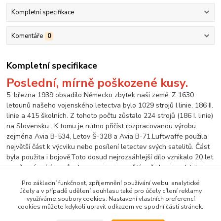
Kompletní specifikace
Komentáře
0
Kompletní specifikace
Poslední, mírně poškozené kusy.
5. března 1939 obsadilo Německo zbytek naši země. Z 1630
letounů našeho vojenského letectva bylo 1029 strojů I.linie, 186 II.
linie a 415 školních. Z tohoto počtu zůstalo 224 strojů (186 I. linie)
na Slovensku . K tomu je nutno přičíst rozpracovanou výrobu
zejména Avia B-534, Letov Š-328 a Avia B-71.Luftwaffe použila
největší část k výcviku nebo posílení letectev svých satelitů. Část
byla použita i bojově.Toto dosud nejrozsáhlejší dílo vznikalo 20 let
a vyčerpávajícím způsobem popisuje využití našich vojenských i
civilních letounů u Luftwaffe.
Pro základní funkčnost, zpříjemnění používání webu, analytické
Kniha má formát A4, tvrdá vazba, 160 stran, 374 foto, 44
účely a v případě udělení souhlasu také pro účely cílení reklamy
barevných bokorysů, množství tabulek a dokumentů
využíváme soubory cookies. Nastavení vlastních preferencí
cookies můžete kdykoli upravit odkazem ve spodní části stránek.
Český/anglický text