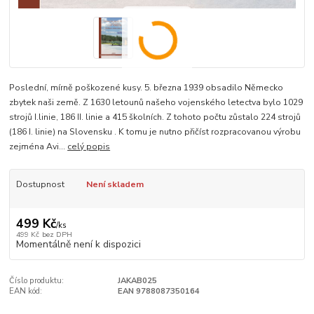
Poslední, mírně poškozené kusy. 5. března 1939 obsadilo Německo
zbytek naši země. Z 1630 letounů našeho vojenského letectva bylo 1029
strojů I.linie, 186 II. linie a 415 školních. Z tohoto počtu zůstalo 224 strojů
(186 I. linie) na Slovensku . K tomu je nutno přičíst rozpracovanou výrobu
zejména Avi...
celý popis
Dostupnost
Není skladem
499 Kč
/
ks
499 Kč
bez DPH
Momentálně není k dispozici
Číslo produktu:
JAKAB025
EAN kód:
EAN 9788087350164