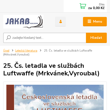
0
ks
za
0,00 Kč
Menu
Hledat
Úvod
Letecká literatura
25. Čs. letadla ve službách Luftwaffe
(Mrkvánek,Vyroubal)
25. Čs. letadla ve službách
Luftwaffe (Mrkvánek,Vyroubal)