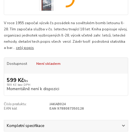
V roce 1955 započal výcvik čs.posádek na sovětském bomb.letounu Il-
28. Tím započala služba v čs. letectvu trvající 18 let. Kniha popisuje vývoj,
organizaci jednotek vyzbrojených Il-28, výcvik včetně zahr. letců, letecké
nehody, detailní tech.popis všech verzí. Závěr tvoří podrobná statistika
a bar...
celý popis
Dostupnost
Není skladem
599 Kč
/
ks
599 Kč
bez DPH
Momentálně není k dispozici
Číslo produktu:
JAKAB024
EAN kód:
EAN 9788087350126
Kompletní specifikace