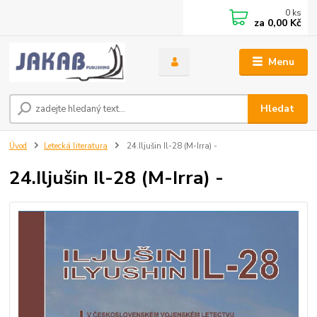
0
ks
za
0,00 Kč
Menu
Hledat
Úvod
Letecká literatura
24.Iljušin Il-28 (M-Irra) -
24.Iljušin Il-28 (M-Irra) -