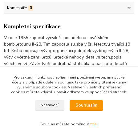
Komentáře
0
Kompletní specifikace
V roce 1955 započal výcvik čs.posádek na sovětském
bomb.letounu Il-28. Tím započala služba v čs. letectvu trvající 18
let. Kniha popisuje vývoj, organizaci jednotek vyzbrojených Il-28,
výcvik včetně zahr. letců, letecké nehody, detailní tech.popis
všech verzí. Závěr tvoří podrobná statistika a bar. foto detailů
stroje.
Pro základní funkčnost, zpříjemnění používání webu, analytické
A4, 128 stran, 180 foto, barevné bokorysy, výkresy.
účely a v případě udělení souhlasu také pro účely cílení reklamy
Text česky/anglicky.
využíváme soubory cookies. Nastavení vlastních preferencí
cookies můžete kdykoli upravit odkazem ve spodní části stránek.
Tvrdá vazba.
Souhlasím
Nastavení
Zboží zařazeno v kategoriích
Souhlas můžete odmítnout
zde
.
Letecká literatura