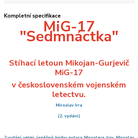
Kompletní specifikace
MiG-17
"Sedmnáctka"
Stíhací letoun Mikojan-Gurjevič
MiG-17
v československém vojenském
letectvu.
Miroslav Irra
(2. vydání)
2.vydání velmi úspěšné knihy autora Miroslava Irry. Miroslav