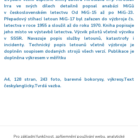
Irra ve svých dílech detailně popsal anabázi MiGů
v československém letectvu Od MiG-15 až po MiG-23.
Přepadový stíhací letoun MiG-17 byl zařazen do výzbroje čs.
letectva v roce 1955 a sloužil až do roku 1970. Kniha popisuje
jeho místo ve výstavbě letectva. Výcvik pilotů včetně výcviku
v SSSR. Navazuje popis služby letounů, katastrofy i
incidenty. Technický popis letounů včetně výzbroje je
doplněn soupisem dodaných strojů všech verzí. Publikace je
doplněna výkresem v měřítku
A4, 128 stran, 243 foto, barevné bokorysy, výkresy.Text
česky/anglicky.Tvrdá vazba.
Zboží zařazeno v kategoriích
Pro základní funkčnost, zpříjemnění používání webu, analytické