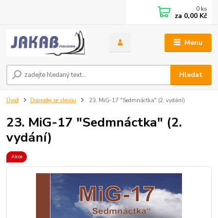
0
ks
za
0,00 Kč
Menu
Hledat
Úvod
Doprodej se slevou
23. MiG-17 "Sedmnáctka" (2. vydání)
23. MiG-17 "Sedmnáctka" (2.
vydání)
Akce