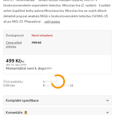
československém vojenském letectvu. Miroslav Irra (2. vydání) 2.vydání
velmi úspěšné knihy autora Miroslava Irry. Miroslav Irra ve svých dílech
detailně popsal anabázi MiGů v československém letectvu Od MiG-15
až po MiG-23. Přepadový ...
celý popis
Dostupnost
Není skladem
Cena před
799 Kč
slevou
499 Kč
/
ks
499 Kč
bez DPH
Momentálně není k dispozici
Číslo produktu:
JAKAB023
EAN kód:
EAN 9788087350102
Kompletní specifikace
Komentáře
0