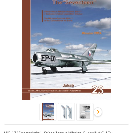
MiG-17 "Sedmnáctka" Stíhací letoun Mikojan-Gurjevič MiG-17 v