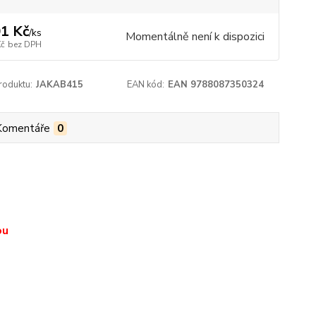
1 Kč
/
ks
Momentálně není k dispozici
Kč
bez DPH
roduktu:
JAKAB415
EAN kód:
EAN 9788087350324
Komentáře
0
ou