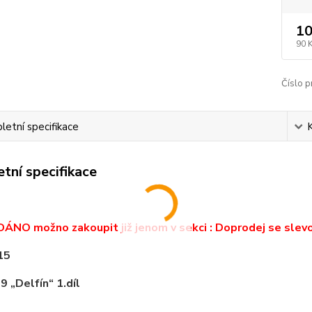
10
90 
Číslo p
etní specifikace
tní specifikace
NO možno zakoupit již jenom v sekci : Doprodej se slev
15
9 „Delfín“ 1.díl