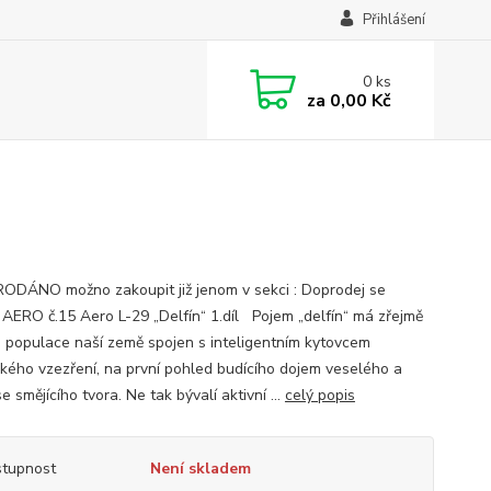
Přihlášení
0
ks
za
0,00 Kč
ÁNO možno zakoupit již jenom v sekci : Doprodej se
 AERO č.15 Aero L-29 „Delfín“ 1.díl Pojem „delfín“ má zřejmě
a populace naší země spojen s inteligentním kytovcem
kého vzezření, na první pohled budícího dojem veselého a
e smějícího tvora. Ne tak bývalí aktivní ...
celý popis
tupnost
Není skladem