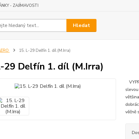
ÁNKY - ZAJÍMAVOSTI
Hledat
AERO
15. L-29 Delfín 1. díl (M.Irra)
-29 Delfín 1. díl (M.Irra)
VYPROD
slevou
většin
dobrác
věčně s
Dos