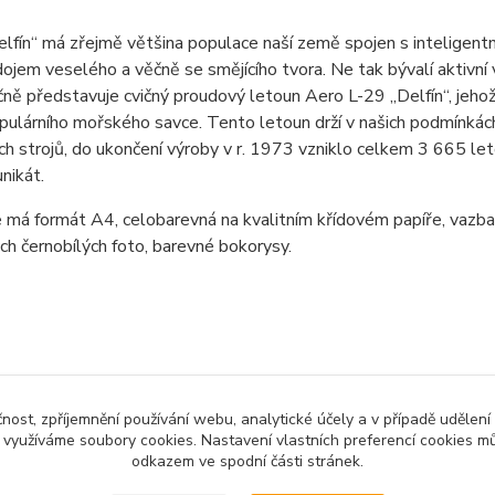
lfín“ má zřejmě většina populace naší země spojen s inteligent
dojem veselého a věčně se smějícího tvora. Ne tak bývalí aktivní v
ně představuje cvičný proudový letoun Aero L-29 „Delfín“, jehož
ulárního mořského savce. Tento letoun drží v našich podmínkách
h strojů, do ukončení výroby v r. 1973 vzniklo celkem 3 665 let
nikát.
 má formát A4, celobarevná na kvalitním křídovém papíře, vazba 
ých černobílých foto, barevné bokorysy.
zařazeno v kategoriích
čnost, zpříjemnění používání webu, analytické účely a v případě udělení
y využíváme soubory cookies. Nastavení vlastních preferencí cookies mů
O
odkazem ve spodní části stránek.