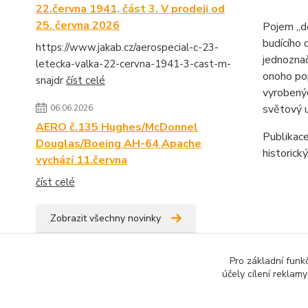
22.června 1941, část 3. V prodeji od
25. června 2026
Pojem „de
budícího 
https://www.jakab.cz/aerospecial-c-23-
jednoznač
letecka-valka-22-cervna-1941-3-cast-m-
onoho pop
snajdr
číst celé
vyrobenýc
světový u
06.06.2026
AERO č.135 Hughes/McDonnel
Publikace
Douglas/Boeing AH-64 Apache
historick
vychází 11.června
číst celé
Zobrazit všechny novinky
Zboží 
Pro základní funk
účely cílení reklam
AER