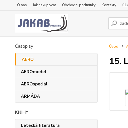
O nás
Jak nakupovat
Obchodní podmínky
Kontakty
ČL
Časopisy
Úvod
15. L
AERO
AEROmodel
AEROspeciál
ARMÁDA
KNIHY
Letecká literatura