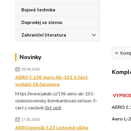
Bojová technika
Doprodej se slevou
Zahraniční literatura
Kompl
Novinky
09.04.2026
Komple
AERO č.136 Aero Ab-101 3.část
vychází 16.července
https://www.jakab.cz/136-aero-ab-101-
VYPRODÁ
ceskoslovensky-bombardovaci-letoun-3-
AERO č.
cast-j-vaclavik
číst celé
Aero L-2
17.05.2026
AEROspeciál č.23 Letecká válka