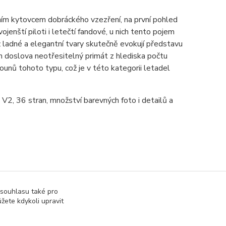
ním kytovcem dobráckého vzezření, na první pohled
ojenští piloti i letečtí fandové, u nich tento pojem
 ladné a elegantní tvary skutečně evokují představu
 doslova neotřesitelný primát z hlediska počtu
ounů tohoto typu, což je v této kategorii letadel
V2, 36 stran, množství barevných foto i detailů a
 souhlasu také pro
žete kdykoli upravit