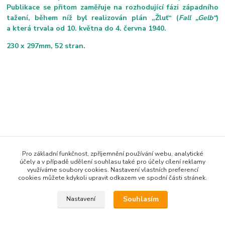
Publikace se přitom zaměřuje na rozhodující fázi západního
tažení, během níž byl realizován plán „Žluť“ (
Fall „Gelb“
)
a která trvala od 10. května do 4. června 1940.
230 x 297mm, 52 stran.
Pro základní funkčnost, zpříjemnění používání webu, analytické
účely a v případě udělení souhlasu také pro účely cílení reklamy
využíváme soubory cookies. Nastavení vlastních preferencí
Zboží zařazeno v kategoriích
cookies můžete kdykoli upravit odkazem ve spodní části stránek.
ARMÁDA
Souhlasím
Nastavení