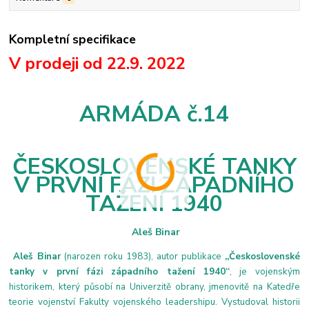
Kompletní specifikace
V prodeji od 22.9. 2022
A
RMÁDA
č.
14
ČESKOSLOVENSKÉ TANKY
V PRVNÍ FÁZI ZÁPADNÍHO
TAŽENÍ 1940
Aleš Binar
Aleš Binar
(narozen roku 1983), autor publikace
„Československé
tanky v první fázi západního tažení 1940“
, je vojenským
historikem, který působí na Univerzitě obrany, jmenovitě na Katedře
teorie vojenství Fakulty vojenského leadershipu. Vystudoval historii