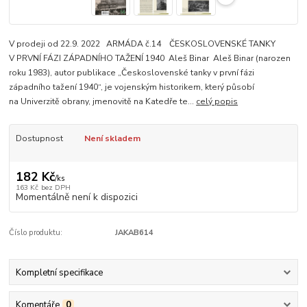
V prodeji od 22.9. 2022 ARMÁDA č.14 ČESKOSLOVENSKÉ TANKY
V PRVNÍ FÁZI ZÁPADNÍHO TAŽENÍ 1940 Aleš Binar Aleš Binar (narozen
roku 1983), autor publikace „Československé tanky v první fázi
západního tažení 1940“, je vojenským historikem, který působí
na Univerzitě obrany, jmenovitě na Katedře te...
celý popis
Dostupnost
Není skladem
182 Kč
/
ks
163 Kč
bez DPH
Momentálně není k dispozici
Číslo produktu:
JAKAB614
Kompletní specifikace
Komentáře
0