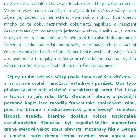
na Slezské univerzitě v Opavě a zde také získal tituly doktor a docent.
Ve svém výzkumu se zaměřuje na dějiny druhé světové války. Jeho
zájem jej zavedl do německého vojenského archivu, kde objevil
mnoho do té doby neznámých dokumentů například o nasazení
československých vojenských jednotek – slovy klasika – „z druhé
strany kopce“. Na studiu původních německých archivních dokumentů je
založena i jeho poslední monografie, pojednávajících o nasazení
československých tanků, jež přináší množství nových a objevných faktů
a souvislostí o tom, jakým způsobem německá branná moc využila
válečnou kořist, kterou získala obsazením Československa.
Dějiny druhé světové války psala řada skvělých vítězství –
a na straně druhé i množství ostudných porážek. Oba tyto
přívlastky více než výstižně charakterizují první fázi bitvy
o Francii na jaře roku 1940. Zhroucení obrany a pozdější
potupná kapitulace zasadily francouzské společnosti ránu,
před níž bledne i československý „mnichovský“ komplex.
Naopak úspěch, kterého dosáhla vojska nacionálně
socialistického Německa, byl nejdůležitějším momentem
druhé světové války; zcela převrátil mocenský řád v Evropě
a umožnil nacistickému režimu rozvíjet svou agresi, jak