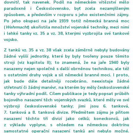
dovnitř, tak navenek. Podíl na německém vítězství mělo
paradoxně i Československo, byť zcela nezamýšleným
způsobem, a především v rozporu s jeho existenčními zájmy.
Po jeho okupaci na jaře 1939 totiž německá branná moc
(
Wehrmacht
) ukořistila množství vojenské techniky, mezi nimi
i lehké tanky vz. 35 a vz. 38, kterými vyzbrojila své tankové
vojsko.
Z tanků vz. 35 a vz. 38 však zcela záměrně nebyly budovány
žádné vyšší jednotky, které by byly tvořeny pouze těmito
stroji (viz kapitolu II); to znamená, že na jaře 1940 byly
nasazeny nejen společně s další obrněnou technikou, ale též
s ostatními druhy vojsk a sil německé branné moci. I proto,
jak bude dále detailněji rozebráno, neexistuje žádné
střetnutí či žádný manévr, na kterém by měly československé
tanky výhradní podíl.
Cílem publikace je tedy popsat průběh
bojového nasazení těch vojenských svazků, které měly ve své
výzbroji československé tanky; jimi jsou 6. tanková,
7. tanková a 8. tanková divize. Předmětem zájmu je přitom
nasazení těchto tří divizí jako celků; koneckonců, jak
z výkladu vyplyne, s ohledem na německou doktrínu
samostatné operační nasazení tanků ani nebylo možné.