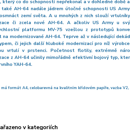
, který co do schopností nepřekonal a v dohledné době an
e také AH-64 nadále jádrem útočné schopnosti US Army 
smnáct zemí světa. A u mnohých z nich slouží vrtulníky 
zace či zcela nové AH-64. A ačkoliv US Army u svýc
ychlostní platformu MV-75 vzešlou z prototypů konve
t na modernizované AH-64. Teprve až v následující dekád
pem, či jejich další hluboké modernizací pro níž výrobce
ou vrtulí v prstenci. Početnost flotily, extrémně nár
ace z AH-64 učinily mimořádně efektivní bojový typ, kte
rvního YAH-64.
 má formát A4, celobarevná na kvalitním křídovém papíře, vazba V2, 
zařazeno v kategoriích