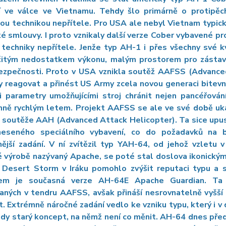
í ve válce ve Vietnamu. Tehdy šlo primárně o protipěch
ou technikou nepřítele. Pro USA ale nebyl Vietnam typic
é smlouvy. I proto vznikaly další verze Cober vybavené p
techniky nepřítele. Jenže typ AH-1 i přes všechny své kv
rčitým nedostatkem výkonu, malým prostorem pro zástavbu
bezpečnosti. Proto v USA vznikla soutěž AAFSS (Advanced
 reagovat a přinést US Army zcela novou generaci bitevn
i parametry umožňujícími stroj chránit nejen pancéřován
ně rychlým letem. Projekt AAFSS se ale ve své době ukáza
 soutěže AAH (Advanced Attack Helicopter). Ta sice upus
eseného speciálního vybavení, co do požadavků na 
ější zadání. V ní zvítězil typ YAH-64, od jehož vzletu 
é výrobě nazývaný Apache, se poté stal doslova ikonický
 Desert Storm v Iráku pomohlo zvýšit reputaci typu a sp
em je současná verze AH-64E Apache Guardian. Ta 
ných v tendru AAFSS, avšak přináší nesrovnatelně vyšší
. Extrémně náročné zadání vedlo ke vzniku typu, který i v
dy starý koncept, na němž není co měnit. AH-64 dnes předs