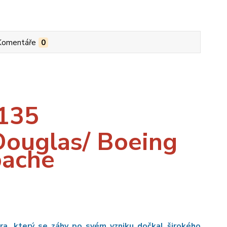
Komentáře
0
135
ouglas/ Boeing
ache
ra, který se záhy po svém vzniku dočkal širokého