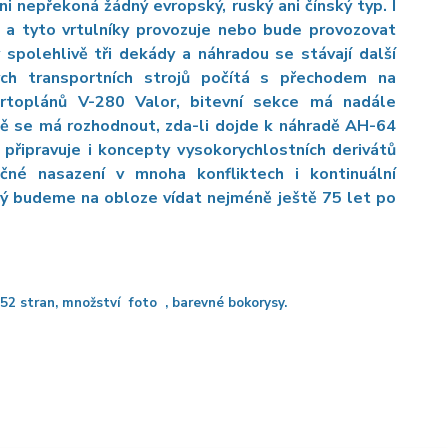
i nepřekoná žádný evropský, ruský ani čínský typ. I
a tyto vrtulníky provozuje nebo bude provozovat
spolehlivě tři dekády a náhradou se stávají další
h transportních strojů počítá s přechodem na
rtoplánů V-280 Valor, bitevní sekce má nadále
ě se má rozhodnout, zda-li dojde k náhradě AH-64
 připravuje i koncepty vysokorychlostních derivátů
očné nasazení v mnoha konfliktech i kontinuální
rý budeme na obloze vídat nejméně ještě 75 let po
52 stran, množství foto , barevné bokorysy.