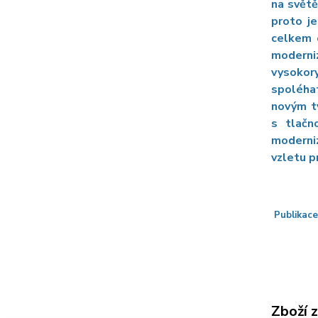
na světě
proto j
celkem o
moderni
vysokor
spoléha
novým ty
s tlačn
moderniz
vzletu p
Publikace
Zboží 