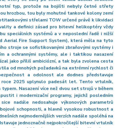
otní typ, protože na bojišti nebyly četné střety
kou hrozbou, tou byly mohutné tankové kolony zemí
rotitankovými střelami TOW určené právě k likvidaci
ality a definici zásad pro bitevní helikoptéry vždy
 speciálních systémů a v neposlední řadě i nižší
 Aerial Fire Support System), která měla na tyto
ího stroje se sofistikovanými zbraňovými systémy i
ím a ochrannými systémy, ale i taktikou nasazení
l jako příliš ambiciózní, a tak byla zvolena cesta
tila od mnohých požadavků na extrémní rychlost či
bezpečnost a odolnost ale dodnes představuje
v roce 2025 uplynulo padesát let. Tento vrtulník,
m typem. Nasazení více než dvou set strojů v během
ustit i modernizační programy, jejichž posledním
sice nadále nedosahuje výkonových parametrů
 bojové schopnosti, a hlavně vysokou robustnost a
 dnešních nejmodernějších verzích nadále spoléhá na
tavuje jednoznačně nejpokročilejší bitevní vrtulník