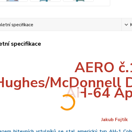
etní specifikace
tní specifikace
AERO č.
Hughes/McDonnell D
AH-64 Ap
Jakub Fojtík
azem bitevních vrtulníků se stal americký typ AH-1 Cob