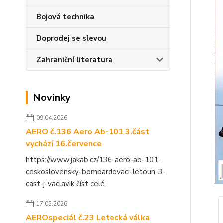
Bojová technika
Doprodej se slevou
Zahraniční literatura
Novinky
09.04.2026
AERO č.136 Aero Ab-101 3.část
vychází 16.července
https://www.jakab.cz/136-aero-ab-101-
ceskoslovensky-bombardovaci-letoun-3-
cast-j-vaclavik
číst celé
17.05.2026
AEROspeciál č.23 Letecká válka