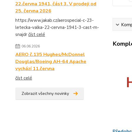
22.června 1941, část 3. V prodeji od
25. června 2026
https://www.jakab.cz/aerospecial-c-23-
Kompl
letecka-valka-22-cervna-1941-3-cast-m-
snajdr
číst celé
Komple
06.06.2026
AERO č.135 Hughes/McDonnel
Douglas/Boeing AH-64 Apache
vychází 11.června
číst celé
Zobrazit všechny novinky
Předobr