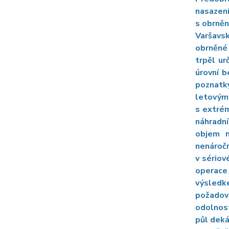
nasazen
s obrněn
Varšavsk
obrněné 
trpěl u
úrovní 
poznatky
letovým
s extrém
náhradní
objem n
nenáročn
v sériov
operace
výsledk
požadova
odolnost
půl deká