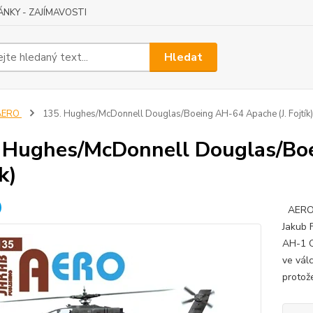
ÁNKY - ZAJÍMAVOSTI
Hledat
AERO
135. Hughes/McDonnell Douglas/Boeing AH-64 Apache (J. Fojtík)
 Hughes/McDonnell Douglas/Boe
k)
AERO 
Jakub 
AH-1 C
ve vál
protože