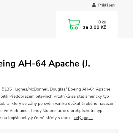
Přihlášení
0
ks
za
0,00 Kč
ing AH-64 Apache (J.
č.135 Hughes/McDonnell Douglas/ Boeing AH-64 Apache
Fojtík Předobrazem bitevních vrtulníků se stal americký typ
obra, který se záhy po svém vzniku dočkal širokého nasazení
ce ve Vietnamu. Tehdy šlo primárně o protipěchotní typ,
 na bojišti nebyly četné střety s obrn...
celý popis