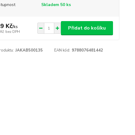
tupnost
Skladem 50 ks
9 Kč
/
ks
Přidat do košíku
 Kč
bez DPH
roduktu:
JAKAB500135
EAN kód:
9788076481442