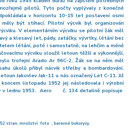
od roku 1945 kladen důraz na zajištění potřebných
mozřejmě pilotů. Tyto počty vyplývaly z konečné
dpokládala v horizontu 10-15 let postavení osmi
e měly být stíhací. Pilotní výcvik byl organizován
ýcviku. V elementárním výcviku se pilotní žák měl
avý a klesavý let, pády, zatáčky, vývrtky, létání bez
učitelem létání, poté i samostatně, na lehčím a méně
ovacímu výcviku sloužil letoun těžší a výkonnější,
 bylo trofejní Arado Ar 96C-2. Žák se na něm měl
sahu úkolů přibyl nácvik střelby a bombardování.
toun Jakovlev Jak-11 u nás označený Let C-11. Již
koncem listopadu 1952 jej následovala i výrobní
y v lednu 1953.
Aero
č. 134 detailně popisuje
52 stran, množství foto , barevné bokorysy.