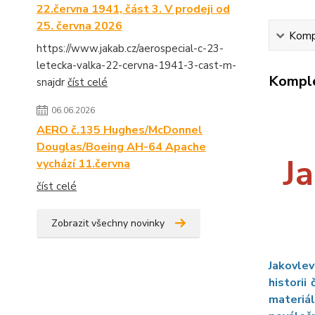
22.června 1941, část 3. V prodeji od
25. června 2026
Kompl
https://www.jakab.cz/aerospecial-c-23-
letecka-valka-22-cervna-1941-3-cast-m-
Komple
snajdr
číst celé
06.06.2026
AERO č.135 Hughes/McDonnel
Douglas/Boeing AH-64 Apache
Ja
vychází 11.června
číst celé
Zobrazit všechny novinky
Jakovlev
histori
materiál