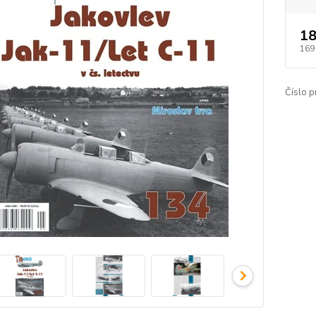
18
169
Číslo p