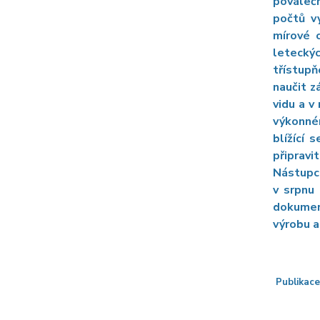
poválečn
počtů v
mírové 
leteckýc
třístupň
naučit z
vidu a v
výkonném
blížící
připrav
Nástupce
v srpnu
dokumen
výrobu a
Publikace