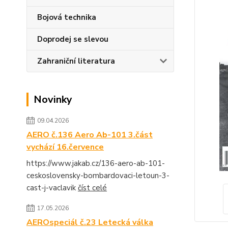
Bojová technika
Doprodej se slevou
Zahraniční literatura
Novinky
09.04.2026
AERO č.136 Aero Ab-101 3.část
vychází 16.července
https://www.jakab.cz/136-aero-ab-101-
ceskoslovensky-bombardovaci-letoun-3-
cast-j-vaclavik
číst celé
17.05.2026
AEROspeciál č.23 Letecká válka