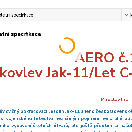
etní specifikace
tní specifikace
AERO č.
kovlev Jak-11/Let C-
Miroslav Irra
ův cvičný pokračovací letoun Jak-11 a jeho československé 
i čs. vojenského letectva neznámým pojmem. Ve druhé pol
ního vybavení školních útvarů, ale ještě předtím si naš