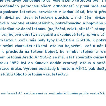
é výstavby obnoveného čs. vojenského letectva byl již 
ycvičeného personálu všech odborností, v první řadě sa
organizace letectva, schválené v lednu 1946, která pře
h divizí po třech leteckých plucích, z nich čtyři diviz
ově v podobě elementárního, pokračovacího a bojového v
ákladům ovládání letounu (pojíždění, vzlet, přistání, stoup
 noci, bojové obraty, navigační a skupinové lety, zprvu s 
 letoun, což u nás byly typy C-4/104 a C-6/106. K pokrač
 se svými charakteristikami letounu bojovému, což u nás
it k přechodu na letoun bojový, ke zhruba stejnému roz
m letounu Arado Ar 96C-2 se měl stát sovětský cvičný le
 roku 1952 byl do Kunovic dodán vzorový letoun a poté 
tace draku. Výrobní podklady k motoru AŠ-21 pak došl
 službu tohoto letounu v čs. letectvu.
 má formát A4, celobarevná na kvalitním křídovém papíře, vazba V2, 