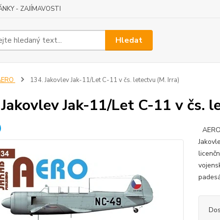
ÁNKY - ZAJÍMAVOSTI
Hledat
AERO
134. Jakovlev Jak-11/Let C-11 v čs. letectvu (M. Irra)
 Jakovlev Jak-11/Let C-11 v čs. le
AERO č
Jakovl
licenčn
vojens
padesá
Dos