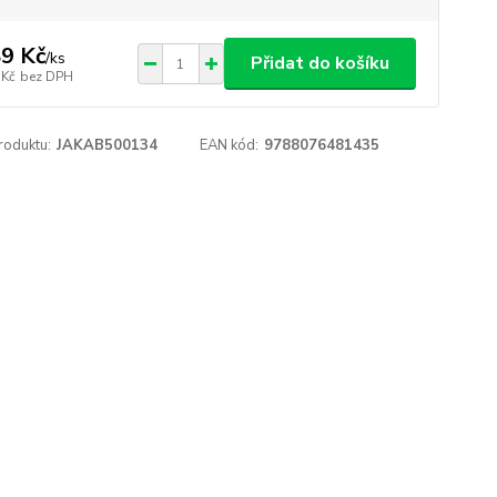
9 Kč
/
ks
Přidat do košíku
 Kč
bez DPH
roduktu:
JAKAB500134
EAN kód:
9788076481435