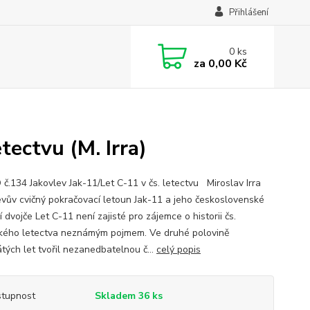
Přihlášení
0
ks
za
0,00 Kč
tectvu (M. Irra)
.134 Jakovlev Jak-11/Let C-11 v čs. letectvu Miroslav Irra
evův cvičný pokračovací letoun Jak-11 a jeho československé
í dvojče Let C-11 není zajisté pro zájemce o historii čs.
kého letectva neznámým pojmem. Ve druhé polovině
tých let tvořil nezanedbatelnou č...
celý popis
tupnost
Skladem 36 ks