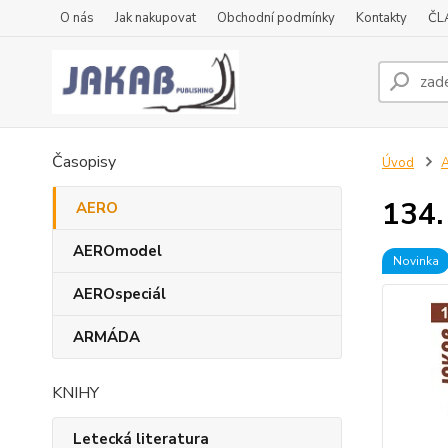
O nás
Jak nakupovat
Obchodní podmínky
Kontakty
ČL
Časopisy
Úvod
134.
AERO
AEROmodel
Novinka
AEROspeciál
ARMÁDA
KNIHY
Letecká literatura