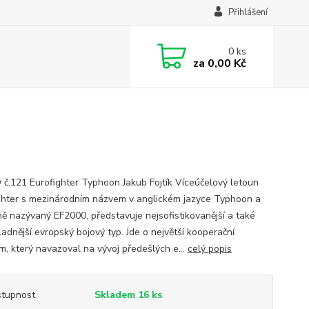
Přihlášení
0
ks
za
0,00 Kč
.121 Eurofighter Typhoon Jakub Fojtík Víceúčelový letoun
ghter s mezinárodním názvem v anglickém jazyce Typhoon a
ě nazývaný EF2000, představuje nejsofistikovanější a také
ladnější evropský bojový typ. Jde o největší kooperační
m, který navazoval na vývoj předešlých e...
celý popis
tupnost
Skladem 16 ks