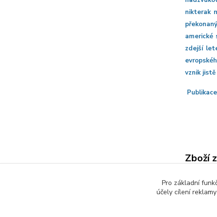
nadzvukov
nikterak 
překonaný
americké 
zdejší le
evropskéh
vznik jist
Publikace
Zboží 
AER
Pro základní funk
účely cílení reklam