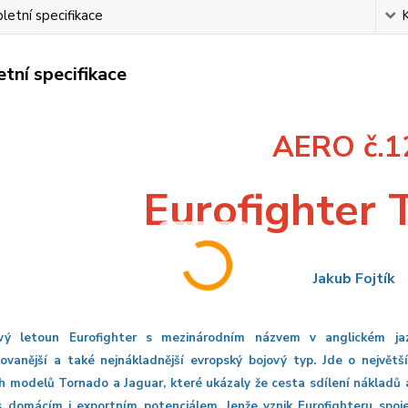
etní specifikace
tní specifikace
AERO č.1
Eurofighter
Jakub Fojtík
ový letoun Eurofighter s mezinárodním názvem v anglickém j
ikovanější a také nejnákladnější evropský bojový typ. Jde o největ
h modelů Tornado a Jaguar, které ukázaly že cesta sdílení nákladů 
s domácím i exportním potenciálem. Jenže vznik Eurofighteru spoj