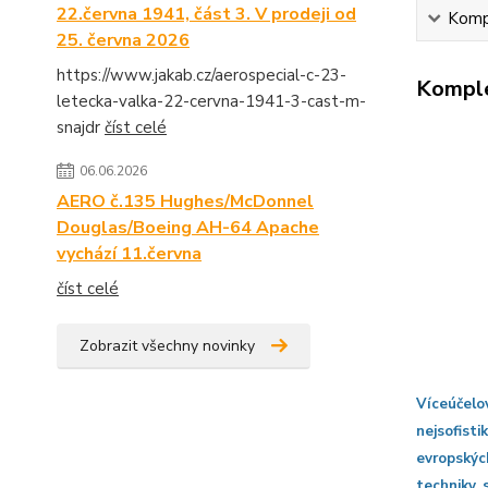
22.června 1941, část 3. V prodeji od
Kompl
25. června 2026
https://www.jakab.cz/aerospecial-c-23-
Komple
letecka-valka-22-cervna-1941-3-cast-m-
snajdr
číst celé
06.06.2026
AERO č.135 Hughes/McDonnel
Douglas/Boeing AH-64 Apache
vychází 11.června
číst celé
Zobrazit všechny novinky
Víceúčel
nejsofist
evropskýc
techniky 