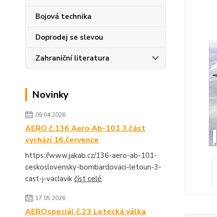
Bojová technika
Doprodej se slevou
Zahraniční literatura
Novinky
09.04.2026
AERO č.136 Aero Ab-101 3.část
vychází 16.července
https://www.jakab.cz/136-aero-ab-101-
ceskoslovensky-bombardovaci-letoun-3-
cast-j-vaclavik
číst celé
17.05.2026
AEROspeciál č.23 Letecká válka