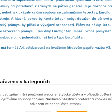
ého letu supercruise bez použití přídavného spalování či fúze senzo
nelišily od požadavků kladených na pátou generaci či je dokonce p
, neboť jak ukázaly cvičné souboje se zahraničními letectvy, Eurofi
stroje. A hlavně, pokud by tento letoun nebyl dotažen do sériové 
tecký průmysl by přišel o vývojové schopnosti. Plány na nákup leto
o leteckého průmyslu. Jen díky Eurofighteru může Evropa pomýšlet ro
ě nebude o nic jednodušší, než byl u typu Eurofighter.
 má formát A4, celobarevná na kvalitním křídovém papíře, vazba V2, 
zařazeno v kategoriích
O
čnost, zpříjemnění používání webu, analytické účely a v případě udělení
y využíváme soubory cookies. Nastavení vlastních preferencí cookies mů
odkazem ve spodní části stránek.