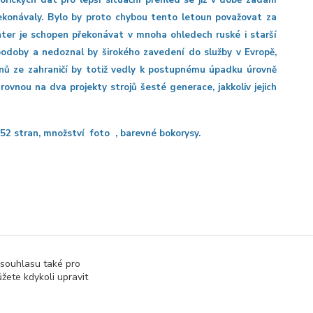
rických dat pro lepší situační přehled se již v době zadání
řekonávaly. Bylo by proto chybou tento letoun považovat za
ghter je schopen překonávat v mnoha ohledech ruské i starší
podoby a nedoznal by širokého zavedení do služby v Evropě,
unů ze zahraničí by totiž vedly k postupnému úpadku úrovně
vnou na dva projekty strojů šesté generace, jakkoliv jejich
52 stran, množství foto , barevné bokorysy.
 souhlasu také pro
žete kdykoli upravit