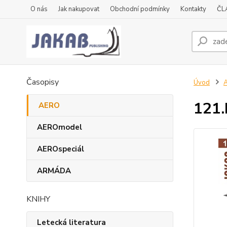
O nás
Jak nakupovat
Obchodní podmínky
Kontakty
ČL
Časopisy
Úvod
121.
AERO
AEROmodel
AEROspeciál
ARMÁDA
KNIHY
Letecká literatura