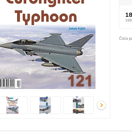
18
169
Číslo p