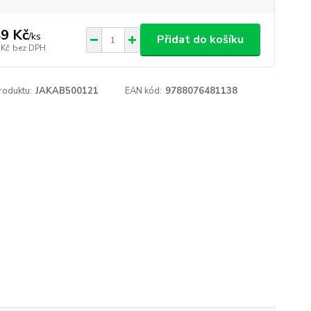
9 Kč
/
ks
Přidat do košíku
 Kč
bez DPH
roduktu:
JAKAB500121
EAN kód:
9788076481138