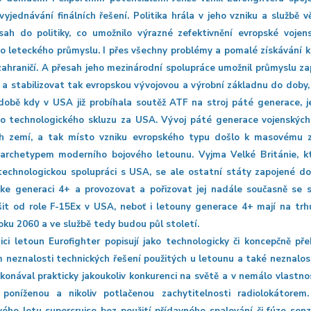
vyjednávání finálních řešení. Politika hrála v jeho vzniku a službě vě
sah do politiky, co umožnilo výrazné zefektivnění evropské vojen
 leteckého průmyslu. I přes všechny problémy a pomalé získávání klíč
 zahraničí. A přesah jeho mezinárodní spolupráce umožnil průmyslu z
í a stabilizovat tak evropskou vývojovou a výrobní základnu do doby
 době kdy v USA již probíhala soutěž ATF na stroj páté generace, 
o technologického skluzu za USA. Vývoj páté generace vojenských 
h zemí, a tak místo vzniku evropského typu došlo k masovému z
 archetypem moderního bojového letounu. Vyjma Velké Británie, k
technologickou spolupráci s USA, se ale ostatní státy zapojené do
ke generaci 4+ a provozovat a pořizovat jej nadále současně se st
šit od role F-15Ex v USA, neboť i letouny generace 4+ mají na trh
oku 2060 a ve službě tedy budou půl století.
tici letoun Eurofighter popisují jako technologicky či koncepčně p
 neznalosti technických řešení použitých u letounu a také neznalos
konával prakticky jakoukoliv konkurenci na světě a v nemálo vlastnos
poníženou a nikoliv potlačenou zachytitelnosti radiolokátorem