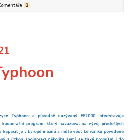
Komentáře
0
21
 Typhoon
azyce Typhoon a původně nazývaný EF2000, představuje
ší kooperační program, který navazoval na vývoj předešlých
a kapacit je v Evropě možná a může vést ke vzniku povedené
ený s úzkou spoluprací několika zemí se také promítal i do