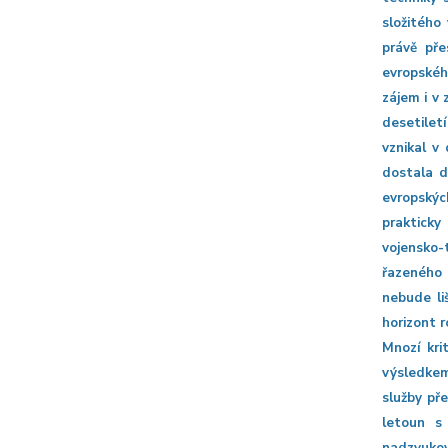
složitého 
právě pře
evropského
zájem i v
desetilet
vznikal v
dostala d
evropskýc
prakticky
vojensko-
řazeného 
nebude li
horizont r
Mnozí kri
výsledkem
služby pře
letoun s 