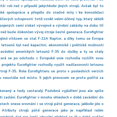
tší roli než v případě jakýchkoliv jiných strojů. Avšak byl to
ské spolupráce a přispělo do značné míry i ke konsolidaci
ových schopností totiž vznikl velmi účinný typ, který sklidil
apojených zemí získat vývojové a výrobní zakázky na dobu tří
, než bude dokončen vývoj stroje šesté generace. Eurofighter
jejímž vítězem se stal F-22A Raptor, a díky tomu se Evropa
letounů byl nad kapacitní, ekonomické i politické možnosti
avádění amerických letounů F-35 do služby a ty se staly
terá se po odchodu z Evropské unie rozhodla rozšířit svou
 projektu Eurofighter rozhodly využít nadčasovosti letounu
roji F-35. Role Eurofighteru se proto v posledních verzích
u neustále své místo. S jejich provozem se proto počítá za
řekonaný a tedy zastaralý. Podobná vyjádření jsou ale spíše
ti zadání. Eurofighter v mnoha ohledech v době zavádění do
tech snese srovnání i se stroji páté generace, jakkoliv jde o
. Atributy strojů páté generace jako je například režim