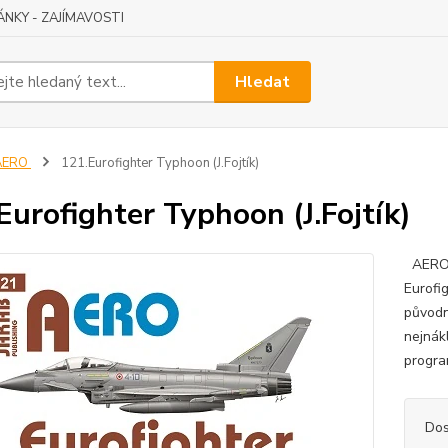
ÁNKY - ZAJÍMAVOSTI
Hledat
AERO
121.Eurofighter Typhoon (J.Fojtík)
Eurofighter Typhoon (J.Fojtík)
AERO č
Eurofi
původn
nejnák
progra
Dos