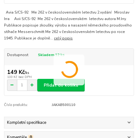
Avia S/CS-92 Me 262 v československém letectvu 2.vydání Miroslav
Irra Avii S/CS-92 Me 262 v československém letectvu autora M.Irry.
Publikace popisuje zkoušky, výrobu a nasazení německého proudového
stíhače Messerschmitt Me 262 v československém letectvu po roce
1945. Publikace je doplně...
celý popis
Dostupnost
Skladem 12 ks
149 Kč
/
ks
133 Kč
bez DPH
Přidat do košíku
Číslo produktu:
JAKAB500110
Kompletní specifikace
Komentáře
0