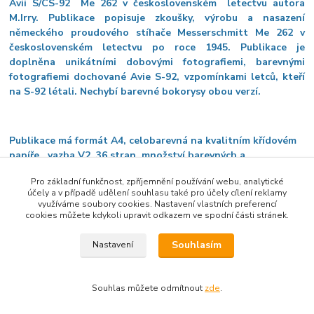
Avii S/CS-92 Me 262 v československém letectvu autora
M.Irry. Publikace popisuje zkoušky, výrobu a nasazení
německého proudového stíhače Messerschmitt Me 262 v
československém letectvu po roce 1945. Publikace je
doplněna unikátními dobovými fotografiemi, barevnými
fotografiemi dochované Avie S-92, vzpomínkami letců, kteří
na S-92 létali. Nechybí barevné bokorysy obou verzí.
Publikace má formát A4, celobarevná na kvalitním křídovém
papíře, vazba V2, 36 stran, množství barevných a
historických černobílých foto, barevné bokorysy.
Pro základní funkčnost, zpříjemnění používání webu, analytické
účely a v případě udělení souhlasu také pro účely cílení reklamy
využíváme soubory cookies. Nastavení vlastních preferencí
cookies můžete kdykoli upravit odkazem ve spodní části stránek.
Zboží zařazeno v kategoriích
Souhlasím
Nastavení
AERO
Souhlas můžete odmítnout
zde
.