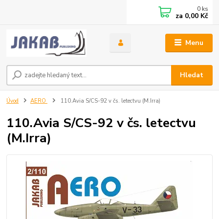
0
ks
za
0,00 Kč
Menu
Hledat
Úvod
AERO
110.Avia S/CS-92 v čs. letectvu (M.Irra)
110.Avia S/CS-92 v čs. letectvu
(M.Irra)