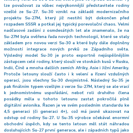
lze považovat za vůbec nejvýkonnější představitele rodiny
vzešlé ze Su-27. Su-30 vznikl na základě modernizačního
projektu Su-27M, který již nestihl být dokončen před
rozpadem SSSR a potkal jej typický porevoluční chaos. Velmi
nadčasové zadání z osmdesátých let ale znamenalo, že na
Su-27M byla ověřena řada nových technologií, které se staly
základem pro novou verzi Su-30 a které byly dále doplněny
možností integrace nových prvků ze Západního světa.
Výsledný model Su-30 je proto exportně nejúspěšnějším
zástupcem celé rodiny, který slouží ve stovkách kusů v Rusku,
Indii, Číně a mnoha dalších zemích Afriky, Asie i Jižní Ameriky.
Protože letouny slouží často i k velení a řízení vzdušných
operací, jsou všechny Su-30 dvojmístné. Následný Su-35 je
pak finálním typem vzešlým z verze Su-27M, který se ale vrací
k jednomístnému uspořádání, neboť roli druhého člena
posádky měla u tohoto letounu zastat pokročilá plně
digitální avionika. Řazen je ve svém posledním standardu ke
4,5 generaci (či generaci 4+), což má jasně ukazovat na
odstup od rodiny Su-27. U Su-35 výrobce očekával enormní
obchodní úspěch, kdy se tento letoun měl stát náhradou
dosluhujících Su-27 první generace, ale i západních typů jako