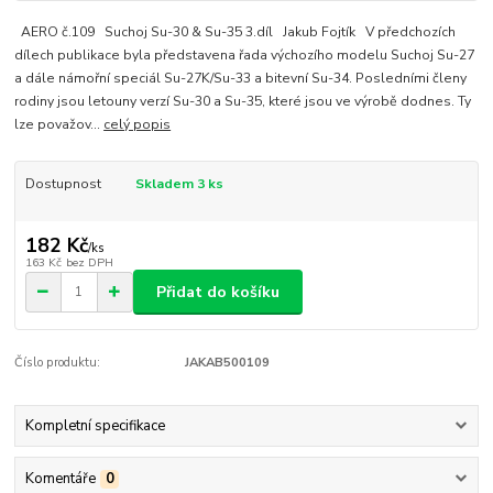
AERO č.109 Suchoj Su-30 & Su-35 3.díl Jakub Fojtík V předchozích
dílech publikace byla představena řada výchozího modelu Suchoj Su-27
a dále námořní speciál Su-27K/Su-33 a bitevní Su-34. Posledními členy
rodiny jsou letouny verzí Su-30 a Su-35, které jsou ve výrobě dodnes. Ty
lze považov...
celý popis
Dostupnost
Skladem 3 ks
182 Kč
/
ks
163 Kč
bez DPH
Přidat do košíku
Číslo produktu:
JAKAB500109
Kompletní specifikace
Komentáře
0