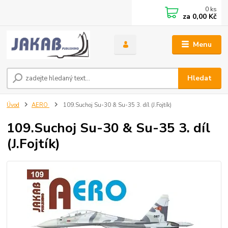
0
ks
za
0,00 Kč
Menu
Hledat
Úvod
AERO
109.Suchoj Su-30 & Su-35 3. díl (J.Fojtík)
109.Suchoj Su-30 & Su-35 3. díl
(J.Fojtík)