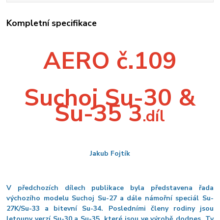
Kompletní specifikace
AERO č.109
Suchoj Su-30 &
Su-35 3
.díl
Jakub Fojtík
V předchozích dílech publikace byla představena řada
výchozího modelu Suchoj Su-27 a dále námořní speciál Su-
27K/Su-33 a bitevní Su-34. Posledními členy rodiny jsou
letouny verzí Su-30 a Su-35, které jsou ve výrobě dodnes. Ty