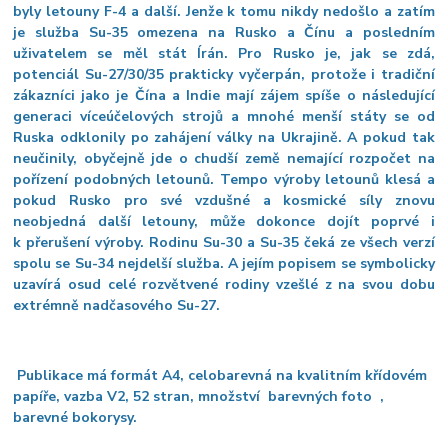
byly letouny F-4 a další. Jenže k tomu nikdy nedošlo a zatím
je služba Su-35 omezena na Rusko a Čínu a posledním
uživatelem se měl stát Írán. Pro Rusko je, jak se zdá,
potenciál Su-27/30/35 prakticky vyčerpán, protože i tradiční
zákazníci jako je Čína a Indie mají zájem spíše o následující
generaci víceúčelových strojů a mnohé menší státy se od
Ruska odklonily po zahájení války na Ukrajině. A pokud tak
neučinily, obyčejně jde o chudší země nemající rozpočet na
pořízení podobných letounů. Tempo výroby letounů klesá a
pokud Rusko pro své vzdušné a kosmické síly znovu
neobjedná další letouny, může dokonce dojít poprvé i
k přerušení výroby. Rodinu Su-30 a Su-35 čeká ze všech verzí
spolu se Su-34 nejdelší služba. A jejím popisem se symbolicky
uzavírá osud celé rozvětvené rodiny vzešlé z na svou dobu
extrémně nadčasového Su-27.
P
ublikace má formát A4, celobarevná na kvalitním křídovém
papíře, vazba V2, 52 stran, množství barevných foto ,
barevné bokorysy.