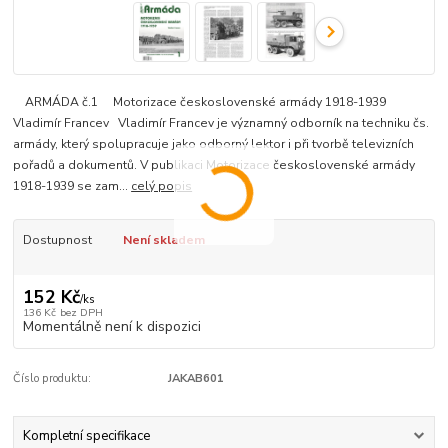
ARMÁDA č.1 Motorizace československé armády 1918-1939
Vladimír Francev Vladimír Francev je významný odborník na techniku čs.
armády, který spolupracuje jako odborný lektor i při tvorbě televizních
pořadů a dokumentů. V publikaci Motorizace československé armády
1918-1939 se zam...
celý popis
Dostupnost
Není skladem
152 Kč
/
ks
136 Kč
bez DPH
Momentálně není k dispozici
Číslo produktu:
JAKAB601
Kompletní specifikace