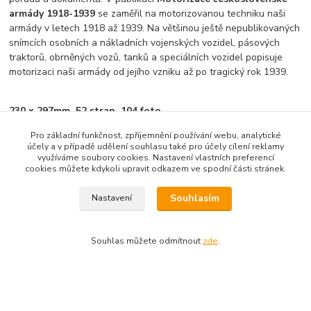
armády 1918-1939
se zaměřil na motorizovanou techniku naši
armády v letech 1918 až 1939. Na většinou ještě nepublikovaných
snímcích osobních a nákladních vojenských vozidel, pásových
traktorů, obrněných vozů, tanků a speciálních vozidel popisuje
motorizaci naši armády od jejího vzniku až po tragický rok 1939.
230 x 297mm, 52 stran, 104 foto.
Pro základní funkčnost, zpříjemnění používání webu, analytické
účely a v případě udělení souhlasu také pro účely cílení reklamy
využíváme soubory cookies. Nastavení vlastních preferencí
cookies můžete kdykoli upravit odkazem ve spodní části stránek.
Zboží zařazeno v kategoriích
Souhlasím
Nastavení
ARMÁDA
Souhlas můžete odmítnout
zde
.
Vytvořeno na
Eshop-rychle.cz